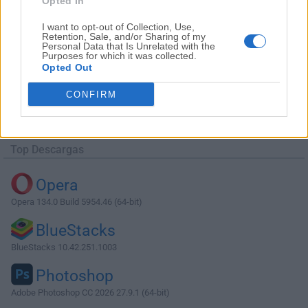
Opted In
I want to opt-out of Collection, Use,
Retention, Sale, and/or Sharing of my
Personal Data that Is Unrelated with the
Purposes for which it was collected.
Opted Out
Descargar MongoDB Compass 1.27.1
CONFIRM
¿Por qué se publica esta aplicación en Filehorse? (
Más
información
)
Top Descargas
Opera
Opera 134.0 Build 5954.46 (64-bit)
BlueStacks
BlueStacks 10.42.251.1003
Photoshop
Adobe Photoshop CC 2026 27.9.1 (64-bit)