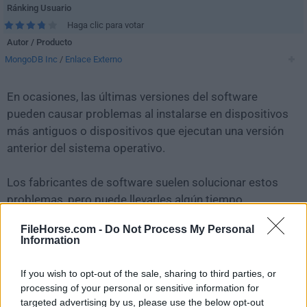
Ránking Usuario
Haga clic para votar
Autor / Producto
MongoDB Inc
/
Enlace Externo
En ocasiones, las últimas versiones del software
pueden causar problemas al instalarse en dispositivos
más antiguos o dispositivos que ejecutan una versión
anterior del sistema operativo.
Los fabricantes de software suelen solucionar estos
problemas, pero puede llevarles algún tiempo.
Mientras tanto, puedes descargar e instalar una
FileHorse.com -
Do Not Process My Personal
versión anterior de
MongoDB Compass 1.27.1
.
Information
Para aquellos interesados en descargar la versión más
If you wish to opt-out of the sale, sharing to third parties, or
reciente de
MongoDB Compass
o leer nuestra reseña,
processing of your personal or sensitive information for
simplemente haz
clic aquí
.
targeted advertising by us, please use the below opt-out