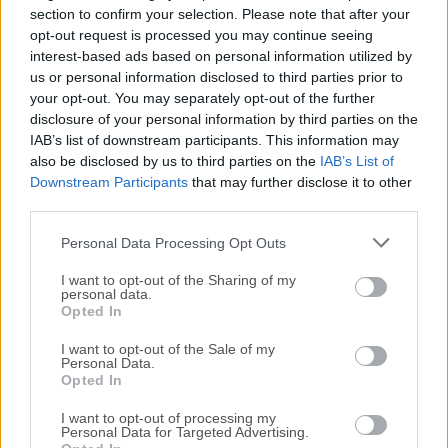
section to confirm your selection. Please note that after your
opt-out request is processed you may continue seeing
Todas las versiones antiguas distribuidas en nuestro
interest-based ads based on personal information utilized by
sitio web son completamente libres de virus y están
us or personal information disclosed to third parties prior to
disponibles para su descarga sin costo alguno.
your opt-out. You may separately opt-out of the further
disclosure of your personal information by third parties on the
IAB’s list of downstream participants. This information may
Nos encantaría saber de ti
also be disclosed by us to third parties on the
IAB’s List of
Downstream Participants
that may further disclose it to other
Si tienes alguna pregunta o idea que desees compartir
third parties.
con nosotros, dirígete a nuestra
página de contacto
y
háznoslo saber. ¡Valoramos tu opinión!
Personal Data Processing Opt Outs
I want to opt-out of the Sharing of my
personal data.
Opted In
I want to opt-out of the Sale of my
Personal Data.
Opted In
I want to opt-out of processing my
Personal Data for Targeted Advertising.