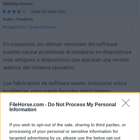
Ránking Usuario
Haga clic para votar
Autor / Producto
MongoDB Inc
/
Enlace Externo
En ocasiones, las últimas versiones del software
pueden causar problemas al instalarse en dispositivos
más antiguos o dispositivos que ejecutan una versión
anterior del sistema operativo.
Los fabricantes de software suelen solucionar estos
problemas, pero puede llevarles algún tiempo.
Mientras tanto, puedes descargar e instalar una
FileHorse.com -
Do Not Process My Personal
versión anterior de
MongoDB Compass 1.29.0
.
Information
Para aquellos interesados en descargar la versión más
If you wish to opt-out of the sale, sharing to third parties, or
reciente de
MongoDB Compass
o leer nuestra reseña,
processing of your personal or sensitive information for
simplemente haz
clic aquí
.
targeted advertising by us, please use the below opt-out