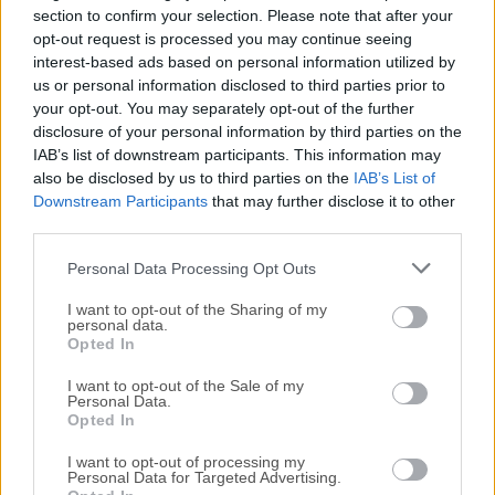
section to confirm your selection. Please note that after your
opt-out request is processed you may continue seeing
Todas las versiones antiguas distribuidas en nuestro
interest-based ads based on personal information utilized by
sitio web son completamente libres de virus y están
us or personal information disclosed to third parties prior to
disponibles para su descarga sin costo alguno.
your opt-out. You may separately opt-out of the further
disclosure of your personal information by third parties on the
IAB’s list of downstream participants. This information may
Nos encantaría saber de ti
also be disclosed by us to third parties on the
IAB’s List of
Downstream Participants
that may further disclose it to other
Si tienes alguna pregunta o idea que desees compartir
third parties.
con nosotros, dirígete a nuestra
página de contacto
y
háznoslo saber. ¡Valoramos tu opinión!
Personal Data Processing Opt Outs
I want to opt-out of the Sharing of my
personal data.
Opted In
I want to opt-out of the Sale of my
Personal Data.
Opted In
I want to opt-out of processing my
Personal Data for Targeted Advertising.