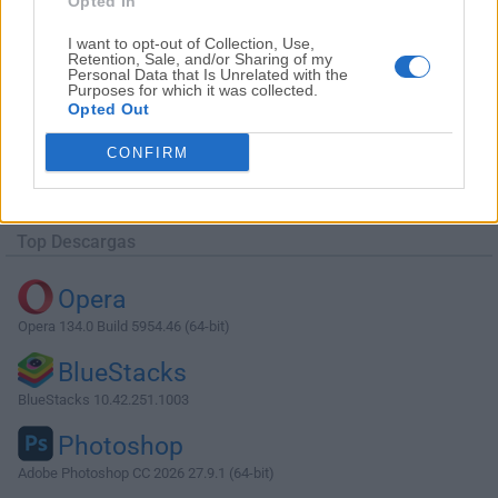
Opted In
I want to opt-out of Collection, Use,
Retention, Sale, and/or Sharing of my
Personal Data that Is Unrelated with the
Purposes for which it was collected.
Opted Out
Descargar MongoDB Compass 1.29.0
CONFIRM
¿Por qué se publica esta aplicación en Filehorse? (
Más
información
)
Top Descargas
Opera
Opera 134.0 Build 5954.46 (64-bit)
BlueStacks
BlueStacks 10.42.251.1003
Photoshop
Adobe Photoshop CC 2026 27.9.1 (64-bit)