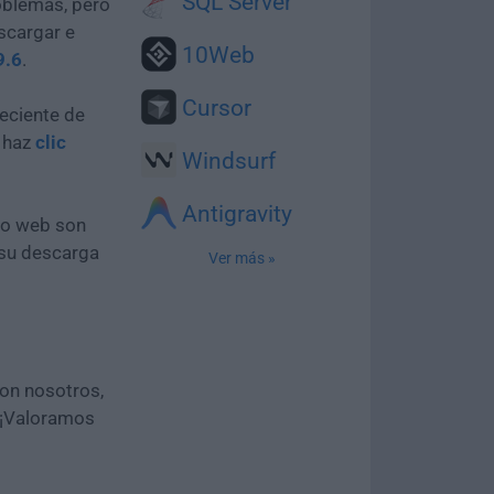
SQL Server
oblemas, pero
scargar e
10Web
9.6
.
Cursor
eciente de
e haz
clic
Windsurf
Antigravity
tio web son
 su descarga
Ver más »
con nosotros,
 ¡Valoramos