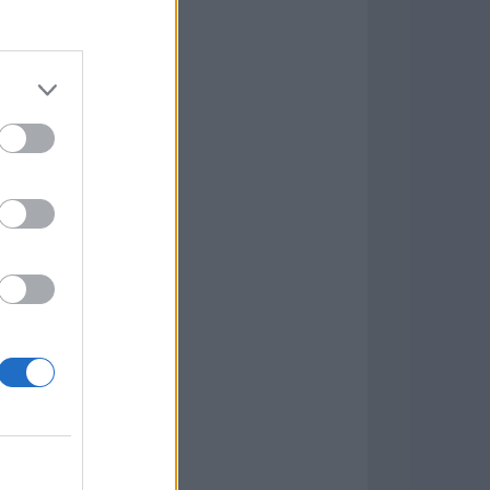
Game
aign
ás Populares »