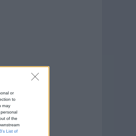
.6
sonal or
formación
)
ection to
ou may
 personal
out of the
 downstream
B’s List of