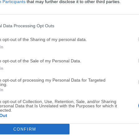
Participants
that may further disclose it to other third parties.
Top Descargas
l Data Processing Opt Outs
Opera
BlueStacks
o opt-out of the Sharing of my personal data.
In
Opera 134.0 Build 5954.46 (64-bit)
BlueStacks 10.42.251.1003
Photoshop
LDPlayer
o opt-out of the Sale of my Personal Data.
In
Adobe Photoshop CC 2026 27.9.1 (64-bit)
LDPlayer - Android Emulator
GTA 6
CapCut
to opt-out of processing my Personal Data for Targeted
ing.
GTA 6 for PS5
CapCut Desktop 9.1.0
In
PC Repair
Hero Wars
o opt-out of Collection, Use, Retention, Sale, and/or Sharing
ersonal Data that Is Unrelated with the Purposes for which it
PC Repair Tool 2026
Hero Wars - Online Action 
lected.
Out
TradingView
Halo: Camp
CONFIRM
TradingView - Trusted by 100 Million Traders
Halo: Campaign Evolved
Software m