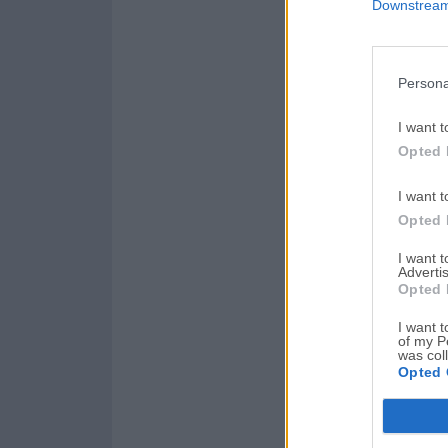
Downstream 
Persona
I want t
Opted 
I want t
Opted 
I want 
Advertis
Opted 
I want t
of my P
was col
Opted 