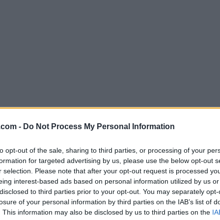
.com -
Do Not Process My Personal Information
Descargar MongoDB Compass 1.29
to opt-out of the sale, sharing to third parties, or processing of your per
¿Por qué se publica esta aplicación en Filehorse? (
Más in
formation for targeted advertising by us, please use the below opt-out s
r selection. Please note that after your opt-out request is processed y
eing interest-based ads based on personal information utilized by us or
Imágenes
disclosed to third parties prior to your opt-out. You may separately opt-
losure of your personal information by third parties on the IAB’s list of
. This information may also be disclosed by us to third parties on the
IA