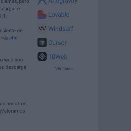
Antigravity
oblemas, pero
scargar e
Lovable
1.1
.
Windsurf
eciente de
e haz
clic
Cursor
10Web
tio web son
 su descarga
Ver más »
con nosotros,
 ¡Valoramos