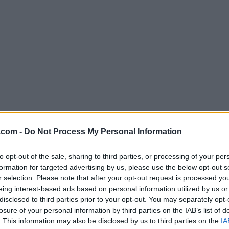
.com -
Do Not Process My Personal Information
Descargar MongoDB Compass 1.31
to opt-out of the sale, sharing to third parties, or processing of your per
¿Por qué se publica esta aplicación en Filehorse? (
Más in
formation for targeted advertising by us, please use the below opt-out s
r selection. Please note that after your opt-out request is processed y
eing interest-based ads based on personal information utilized by us or
Imágenes
disclosed to third parties prior to your opt-out. You may separately opt-
losure of your personal information by third parties on the IAB’s list of
. This information may also be disclosed by us to third parties on the
IA