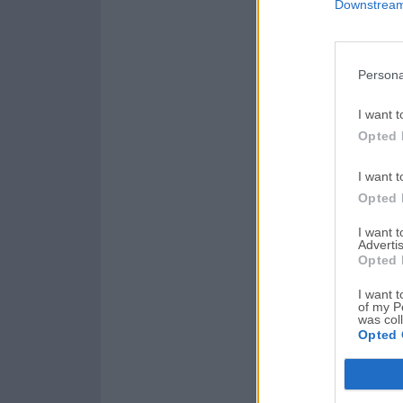
Downstream 
Persona
I want t
Opted 
I want t
Opted 
I want 
Advertis
Opted 
I want t
of my P
was col
Opted 