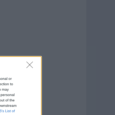
.1
sonal or
formación
)
ection to
ou may
 personal
out of the
 downstream
B’s List of