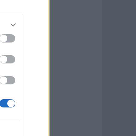
Game
aign
ás Populares »