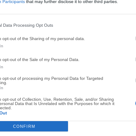
Participants
that may further disclose it to other third parties.
Top Descargas
l Data Processing Opt Outs
Opera
BlueStacks
o opt-out of the Sharing of my personal data.
In
Opera 134.0 Build 5954.46 (64-bit)
BlueStacks 10.42.251.1003
Photoshop
LDPlayer
o opt-out of the Sale of my Personal Data.
In
Adobe Photoshop CC 2026 27.9.1 (64-bit)
LDPlayer - Android Emulator
GTA 6
CapCut
to opt-out of processing my Personal Data for Targeted
ing.
GTA 6 for PS5
CapCut Desktop 9.1.0
In
PC Repair
Hero Wars
o opt-out of Collection, Use, Retention, Sale, and/or Sharing
ersonal Data that Is Unrelated with the Purposes for which it
PC Repair Tool 2026
Hero Wars - Online Action 
lected.
Out
TradingView
Halo: Camp
CONFIRM
TradingView - Trusted by 100 Million Traders
Halo: Campaign Evolved
Software m