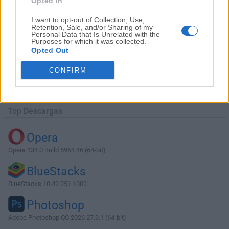
Opted In
I want to opt-out of Collection, Use,
Retention, Sale, and/or Sharing of my
Personal Data that Is Unrelated with the
Purposes for which it was collected.
Opted Out
Descargar MongoDB Compass 1.36.0
CONFIRM
¿Por qué se publica esta aplicación en Filehorse? (
Más
información
)
Top Descargas
Opera
Opera 134.0 Build 5954.46 (64-bit)
BlueStacks
BlueStacks 10.42.251.1003
Photoshop
Adobe Photoshop CC 2026 27.9.1 (64-bit)