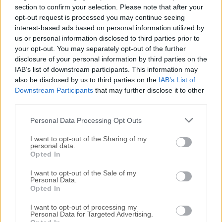
section to confirm your selection. Please note that after your
opt-out request is processed you may continue seeing
Todas las versiones antiguas distribuidas en nuestro
interest-based ads based on personal information utilized by
sitio web son completamente libres de virus y están
us or personal information disclosed to third parties prior to
disponibles para su descarga sin costo alguno.
your opt-out. You may separately opt-out of the further
disclosure of your personal information by third parties on the
IAB’s list of downstream participants. This information may
Nos encantaría saber de ti
also be disclosed by us to third parties on the
IAB’s List of
Downstream Participants
that may further disclose it to other
Si tienes alguna pregunta o idea que desees compartir
third parties.
con nosotros, dirígete a nuestra
página de contacto
y
háznoslo saber. ¡Valoramos tu opinión!
Personal Data Processing Opt Outs
I want to opt-out of the Sharing of my
personal data.
Opted In
I want to opt-out of the Sale of my
Personal Data.
Opted In
I want to opt-out of processing my
Personal Data for Targeted Advertising.