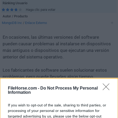
Ránking Usuario
Haga clic para votar
Autor / Producto
MongoDB Inc
/
Enlace Externo
En ocasiones, las últimas versiones del software
pueden causar problemas al instalarse en dispositivos
más antiguos o dispositivos que ejecutan una versión
anterior del sistema operativo.
Los fabricantes de software suelen solucionar estos
problemas, pero puede llevarles algún tiempo.
Mientras tanto, puedes descargar e instalar una
FileHorse.com -
Do Not Process My Personal
versión anterior de
MongoDB Compass 1.36.0
.
Information
Para aquellos interesados en descargar la versión más
If you wish to opt-out of the sale, sharing to third parties, or
reciente de
MongoDB Compass
o leer nuestra reseña,
processing of your personal or sensitive information for
simplemente haz
clic aquí
.
targeted advertising by us, please use the below opt-out