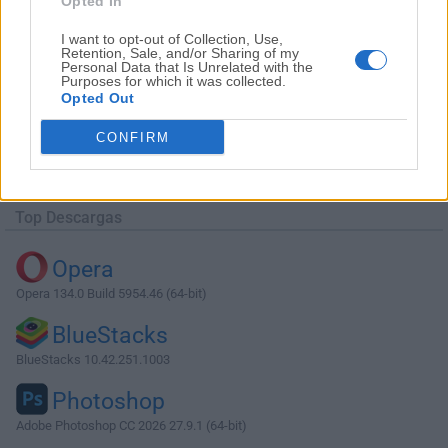
Opted In
I want to opt-out of Collection, Use,
Retention, Sale, and/or Sharing of my
Personal Data that Is Unrelated with the
Purposes for which it was collected.
Opted Out
Descargar MongoDB Compass 1.38.0
CONFIRM
¿Por qué se publica esta aplicación en Filehorse? (
Más
información
)
Top Descargas
Opera
Opera 134.0 Build 5954.46 (64-bit)
BlueStacks
BlueStacks 10.42.251.1003
Photoshop
Adobe Photoshop CC 2026 27.9.1 (64-bit)