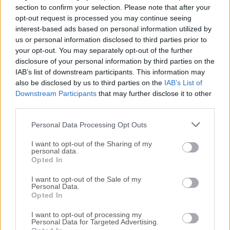
section to confirm your selection. Please note that after your
opt-out request is processed you may continue seeing
Todas las versiones antiguas distribuidas en nuestro
interest-based ads based on personal information utilized by
sitio web son completamente libres de virus y están
us or personal information disclosed to third parties prior to
disponibles para su descarga sin costo alguno.
your opt-out. You may separately opt-out of the further
disclosure of your personal information by third parties on the
IAB’s list of downstream participants. This information may
Nos encantaría saber de ti
also be disclosed by us to third parties on the
IAB’s List of
Downstream Participants
that may further disclose it to other
Si tienes alguna pregunta o idea que desees compartir
third parties.
con nosotros, dirígete a nuestra
página de contacto
y
háznoslo saber. ¡Valoramos tu opinión!
Personal Data Processing Opt Outs
I want to opt-out of the Sharing of my
personal data.
Opted In
I want to opt-out of the Sale of my
Personal Data.
Opted In
I want to opt-out of processing my
Personal Data for Targeted Advertising.