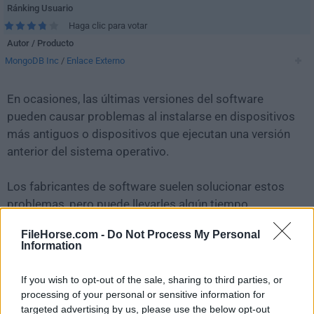
Ránking Usuario
Haga clic para votar
Autor / Producto
MongoDB Inc
/
Enlace Externo
En ocasiones, las últimas versiones del software
pueden causar problemas al instalarse en dispositivos
más antiguos o dispositivos que ejecutan una versión
anterior del sistema operativo.
Los fabricantes de software suelen solucionar estos
problemas, pero puede llevarles algún tiempo.
Mientras tanto, puedes descargar e instalar una
FileHorse.com -
Do Not Process My Personal
versión anterior de
MongoDB Compass 1.38.0
.
Information
Para aquellos interesados en descargar la versión más
If you wish to opt-out of the sale, sharing to third parties, or
reciente de
MongoDB Compass
o leer nuestra reseña,
processing of your personal or sensitive information for
simplemente haz
clic aquí
.
targeted advertising by us, please use the below opt-out