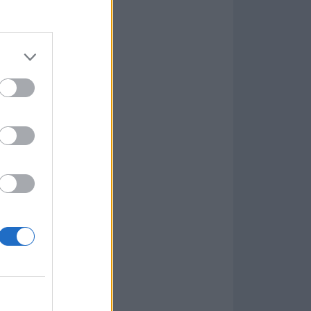
Game
aign
ás Populares »