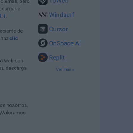
10Web
oblemas, pero
scargar e
Windsurf
9.1
.
Cursor
eciente de
e haz
clic
OnSpace AI
Replit
tio web son
 su descarga
Ver más »
con nosotros,
 ¡Valoramos