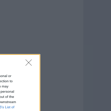
.1
sonal or
formación
)
ection to
ou may
 personal
out of the
 downstream
B’s List of