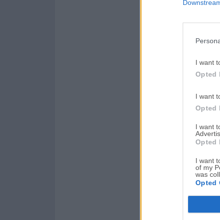
Downstream 
Persona
I want t
Opted 
I want t
Opted 
I want 
Advertis
Opted 
I want t
of my P
was col
Opted 