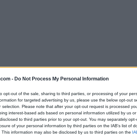
.com -
Do Not Process My Personal Information
Descargar MongoDB Compass 1.39
to opt-out of the sale, sharing to third parties, or processing of your per
¿Por qué se publica esta aplicación en Filehorse? (
Más in
formation for targeted advertising by us, please use the below opt-out s
r selection. Please note that after your opt-out request is processed y
eing interest-based ads based on personal information utilized by us or
Imágenes
disclosed to third parties prior to your opt-out. You may separately opt-
losure of your personal information by third parties on the IAB’s list of
. This information may also be disclosed by us to third parties on the
IA