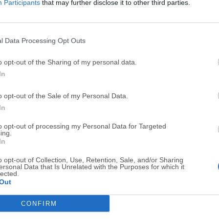
Participants
that may further disclose it to other third parties.
Top Descargas
l Data Processing Opt Outs
Opera
BlueStacks
o opt-out of the Sharing of my personal data.
In
Opera 134.0 Build 5954.46 (64-bit)
BlueStacks 10.42.251.1003
Photoshop
LDPlayer
o opt-out of the Sale of my Personal Data.
In
Adobe Photoshop CC 2026 27.9.1 (64-bit)
LDPlayer - Android Emulator
GTA 6
CapCut
to opt-out of processing my Personal Data for Targeted
ing.
GTA 6 for PS5
CapCut Desktop 9.1.0
In
PC Repair
Hero Wars
o opt-out of Collection, Use, Retention, Sale, and/or Sharing
ersonal Data that Is Unrelated with the Purposes for which it
PC Repair Tool 2026
Hero Wars - Online Action 
lected.
Out
TradingView
Halo: Camp
CONFIRM
TradingView - Trusted by 100 Million Traders
Halo: Campaign Evolved
Software m