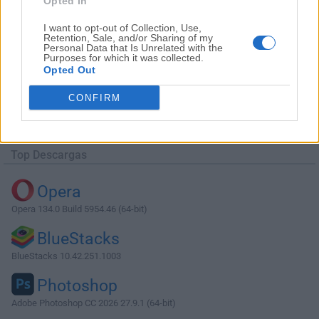
Opted In
I want to opt-out of Collection, Use,
Retention, Sale, and/or Sharing of my
Personal Data that Is Unrelated with the
Purposes for which it was collected.
Opted Out
Descargar MongoDB Compass 1.40.4
CONFIRM
¿Por qué se publica esta aplicación en Filehorse? (
Más
información
)
Top Descargas
Opera
Opera 134.0 Build 5954.46 (64-bit)
BlueStacks
BlueStacks 10.42.251.1003
Photoshop
Adobe Photoshop CC 2026 27.9.1 (64-bit)