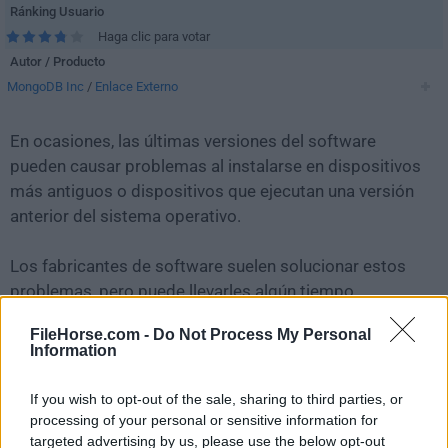
Ránking Usuario
Haga clic para votar
Autor / Producto
MongoDB Inc
/
Enlace Externo
En ocasiones, las últimas versiones del software
pueden causar problemas al instalarse en dispositivos
más antiguos o dispositivos que ejecutan una versión
anterior del sistema operativo.
Los fabricantes de software suelen solucionar estos
problemas, pero puede llevarles algún tiempo.
Mientras tanto, puedes descargar e instalar una
FileHorse.com -
Do Not Process My Personal
versión anterior de
MongoDB Compass 1.40.4
.
Information
Para aquellos interesados en descargar la versión más
If you wish to opt-out of the sale, sharing to third parties, or
reciente de
MongoDB Compass
o leer nuestra reseña,
processing of your personal or sensitive information for
simplemente haz
clic aquí
.
targeted advertising by us, please use the below opt-out