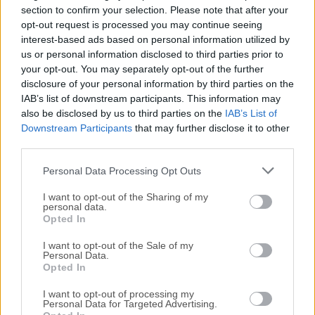
section to confirm your selection. Please note that after your
opt-out request is processed you may continue seeing
Todas las versiones antiguas distribuidas en nuestro
interest-based ads based on personal information utilized by
sitio web son completamente libres de virus y están
us or personal information disclosed to third parties prior to
disponibles para su descarga sin costo alguno.
your opt-out. You may separately opt-out of the further
disclosure of your personal information by third parties on the
IAB’s list of downstream participants. This information may
Nos encantaría saber de ti
also be disclosed by us to third parties on the
IAB’s List of
Downstream Participants
that may further disclose it to other
Si tienes alguna pregunta o idea que desees compartir
third parties.
con nosotros, dirígete a nuestra
página de contacto
y
háznoslo saber. ¡Valoramos tu opinión!
Personal Data Processing Opt Outs
I want to opt-out of the Sharing of my
personal data.
Opted In
I want to opt-out of the Sale of my
Personal Data.
Opted In
I want to opt-out of processing my
Personal Data for Targeted Advertising.