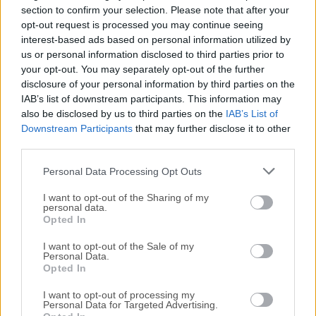
section to confirm your selection. Please note that after your
opt-out request is processed you may continue seeing
Todas las versiones antiguas distribuidas en nuestro
interest-based ads based on personal information utilized by
sitio web son completamente libres de virus y están
us or personal information disclosed to third parties prior to
disponibles para su descarga sin costo alguno.
your opt-out. You may separately opt-out of the further
disclosure of your personal information by third parties on the
IAB’s list of downstream participants. This information may
Nos encantaría saber de ti
also be disclosed by us to third parties on the
IAB’s List of
Downstream Participants
that may further disclose it to other
Si tienes alguna pregunta o idea que desees compartir
third parties.
con nosotros, dirígete a nuestra
página de contacto
y
háznoslo saber. ¡Valoramos tu opinión!
Personal Data Processing Opt Outs
I want to opt-out of the Sharing of my
personal data.
Opted In
I want to opt-out of the Sale of my
Personal Data.
Opted In
I want to opt-out of processing my
Personal Data for Targeted Advertising.