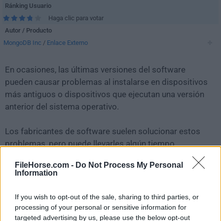
Ránking Usuario
Haga clic para votar
Autor / Producto
MongoDB Inc
/
Enlace Externo
En ocasiones, las últimas versiones del software
pueden causar problemas al instalarse en dispositivos
más antiguos o dispositivos que ejecutan una versión
anterior del sistema operativo.
Los fabricantes de software suelen solucionar estos
problemas, pero puede llevarles algún tiempo.
Mientras tanto, puedes descargar e instalar una
FileHorse.com -
Do Not Process My Personal
versión anterior de
MongoDB Compass 1.41.0
.
Information
Para aquellos interesados en descargar la versión más
If you wish to opt-out of the sale, sharing to third parties, or
reciente de
MongoDB Compass
o leer nuestra reseña,
processing of your personal or sensitive information for
simplemente haz
clic aquí
.
targeted advertising by us, please use the below opt-out