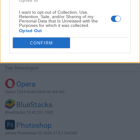
Opted In
I want to opt-out of Collection, Use,
Retention, Sale, and/or Sharing of my
Personal Data that Is Unrelated with the
Purposes for which it was collected.
Opted Out
Descargar MongoDB Compass 1.41.0
CONFIRM
¿Por qué se publica esta aplicación en Filehorse? (
Más
información
)
Top Descargas
Opera
Opera 134.0 Build 5954.46 (64-bit)
BlueStacks
BlueStacks 10.42.251.1003
Photoshop
Adobe Photoshop CC 2026 27.9.1 (64-bit)