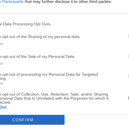
Participants
that may further disclose it to other third parties.
Top Descargas
l Data Processing Opt Outs
Opera
BlueStacks
o opt-out of the Sharing of my personal data.
In
Opera 134.0 Build 5954.46 (64-bit)
BlueStacks 10.42.251.1003
Photoshop
LDPlayer
o opt-out of the Sale of my Personal Data.
In
Adobe Photoshop CC 2026 27.9.1 (64-bit)
LDPlayer - Android Emulator
GTA 6
CapCut
to opt-out of processing my Personal Data for Targeted
ing.
GTA 6 for PS5
CapCut Desktop 9.1.0
In
PC Repair
Hero Wars
o opt-out of Collection, Use, Retention, Sale, and/or Sharing
ersonal Data that Is Unrelated with the Purposes for which it
PC Repair Tool 2026
Hero Wars - Online Action 
lected.
Out
TradingView
Halo: Camp
CONFIRM
TradingView - Trusted by 100 Million Traders
Halo: Campaign Evolved
Software m