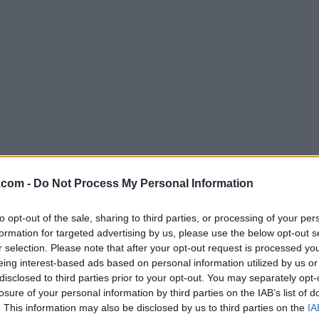
.com -
Do Not Process My Personal Information
Descargar MongoDB Compass 1.46
to opt-out of the sale, sharing to third parties, or processing of your per
¿Por qué se publica esta aplicación en Filehorse? (
Más in
formation for targeted advertising by us, please use the below opt-out s
r selection. Please note that after your opt-out request is processed y
eing interest-based ads based on personal information utilized by us or
Imágenes
disclosed to third parties prior to your opt-out. You may separately opt-
losure of your personal information by third parties on the IAB’s list of
. This information may also be disclosed by us to third parties on the
IA