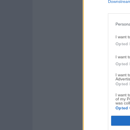
Downstream 
Persona
I want t
Opted 
I want t
Opted 
I want 
Advertis
Opted 
I want t
of my P
was col
Opted 