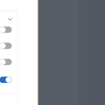
Game
aign
ás Populares »