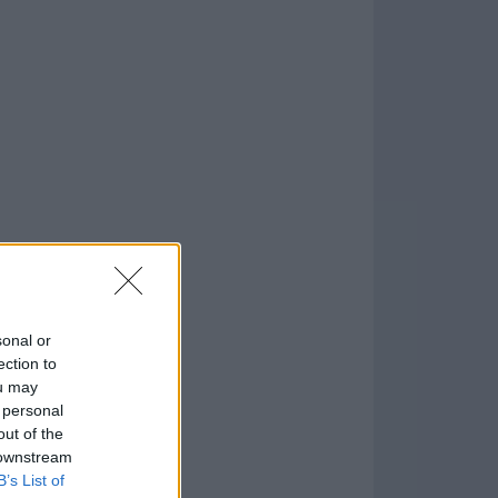
.7
sonal or
formación
)
ection to
ou may
 personal
out of the
 downstream
B’s List of