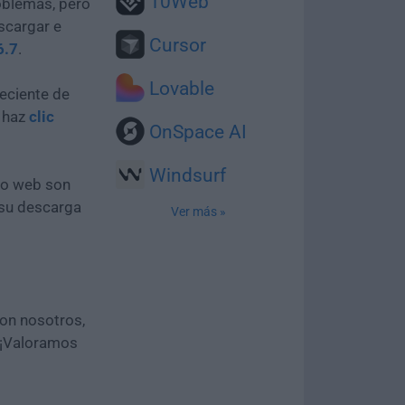
10Web
oblemas, pero
scargar e
Cursor
6.7
.
Lovable
eciente de
e haz
clic
OnSpace AI
Windsurf
tio web son
 su descarga
Ver más »
con nosotros,
 ¡Valoramos