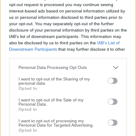
Todas las versiones antiguas distribuidas en nuestro
opt-out request is processed you may continue seeing
sitio web son completamente libres de virus y están
interest-based ads based on personal information utilized by
disponibles para su descarga sin costo alguno.
us or personal information disclosed to third parties prior to
your opt-out. You may separately opt-out of the further
disclosure of your personal information by third parties on the
Nos encantaría saber de ti
IAB’s list of downstream participants. This information may
also be disclosed by us to third parties on the
IAB’s List of
Si tienes alguna pregunta o idea que desees compartir
Downstream Participants
that may further disclose it to other
con nosotros, dirígete a nuestra
página de contacto
y
third parties.
háznoslo saber. ¡Valoramos tu opinión!
Personal Data Processing Opt Outs
I want to opt-out of the Sharing of my
personal data.
Opted In
I want to opt-out of the Sale of my
Personal Data.
Opted In
I want to opt-out of processing my
Personal Data for Targeted Advertising.
Opted In