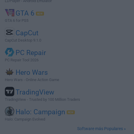
LDPlayer - Android Emulator
GTA 6
GTA 6 for PS5
CapCut
CapCut Desktop 9.1.0
PC Repair
PC Repair Tool 2026
Hero Wars
Hero Wars - Online Action Game
TradingView
TradingView - Trusted by 100 Million Traders
Halo: Campaign
Halo: Campaign Evolved
Software más Populares »