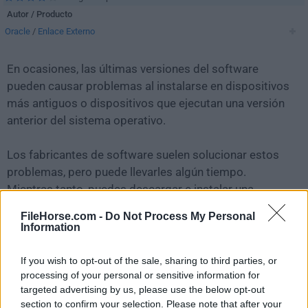
Autor / Producto
Oracle
/
Enlace Externo
En ocasiones, las últimas versiones del software
pueden causar problemas al instalarse en dispositivos
más antiguos o dispositivos que ejecutan una versión
anterior del sistema operativo.
Los fabricantes de software suelen solucionar estos
problemas, pero puede llevarles algún tiempo.
Mientras tanto, puedes descargar e instalar una
versión anterior de
MySQL 5.7.14 (32-bit)
.
FileHorse.com -
Do Not Process My Personal
Information
Para aquellos interesados en descargar la versión más
reciente de
MySQL
o leer nuestra reseña, simplemente
If you wish to opt-out of the sale, sharing to third parties, or
haz
clic aquí
.
processing of your personal or sensitive information for
targeted advertising by us, please use the below opt-out
section to confirm your selection. Please note that after your