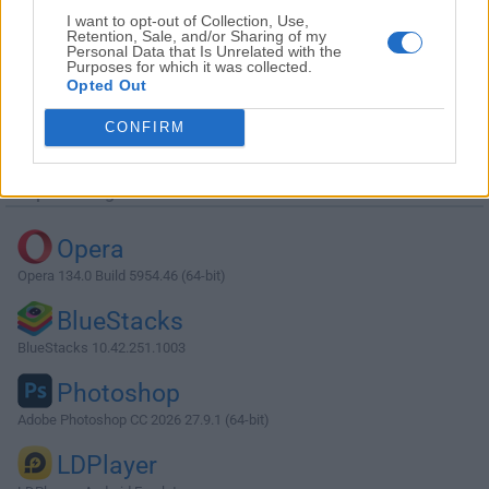
I want to opt-out of Collection, Use,
Retention, Sale, and/or Sharing of my
Personal Data that Is Unrelated with the
Purposes for which it was collected.
Opted Out
Descargar MySQL 5.7.14 (32-bit)
CONFIRM
¿Por qué se publica esta aplicación en Filehorse? (
Más
información
)
Top Descargas
Opera
Opera 134.0 Build 5954.46 (64-bit)
BlueStacks
BlueStacks 10.42.251.1003
Photoshop
Adobe Photoshop CC 2026 27.9.1 (64-bit)
LDPlayer