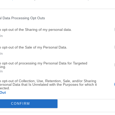
Top Descargas
l Data Processing Opt Outs
Opera
BlueStacks
o opt-out of the Sharing of my personal data.
Opera 134.0 Build 5954.26 (64-bit)
BlueStacks 10.42.251.1003
In
Photoshop
LDPlayer
o opt-out of the Sale of my Personal Data.
Adobe Photoshop CC 2026 27.9.1 (64-bit)
LDPlayer - Android Emulator
In
GTA 6
CapCut
to opt-out of processing my Personal Data for Targeted
ing.
GTA 6 for PS5
CapCut Desktop 9.1.0
In
PC Repair
Hero Wars
o opt-out of Collection, Use, Retention, Sale, and/or Sharing
PC Repair Tool 2026
Hero Wars - Online Action 
ersonal Data that Is Unrelated with the Purposes for which it
lected.
Out
TradingView
Halo: Camp
TradingView - Trusted by 100 Million Traders
Halo: Campaign Evolved
CONFIRM
Software m