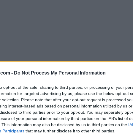
.com -
Do Not Process My Personal Information
Descargar MySQL 5.7.24 (64-bit
to opt-out of the sale, sharing to third parties, or processing of your per
¿Por qué se publica esta aplicación en Filehorse? (
Más in
formation for targeted advertising by us, please use the below opt-out s
r selection. Please note that after your opt-out request is processed y
Imágenes
eing interest-based ads based on personal information utilized by us or
disclosed to third parties prior to your opt-out. You may separately opt-
losure of your personal information by third parties on the IAB’s list of
. This information may also be disclosed by us to third parties on the
IA
Participants
that may further disclose it to other third parties.