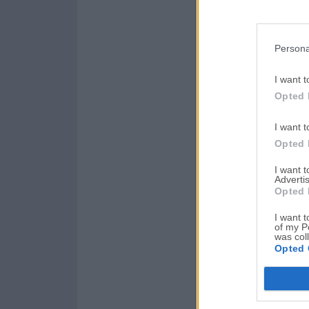
Persona
I want t
Opted 
I want t
Opted 
I want 
Advertis
Opted 
I want t
of my P
was col
Opted 