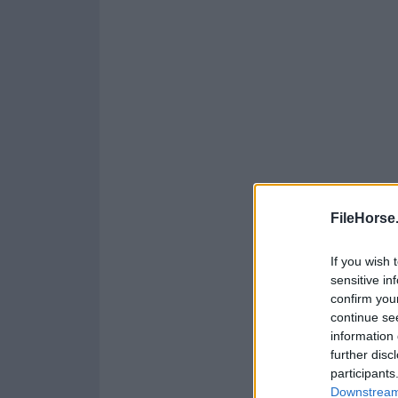
FileHorse
If you wish 
sensitive in
confirm you
continue se
information 
further disc
participants
Downstream 