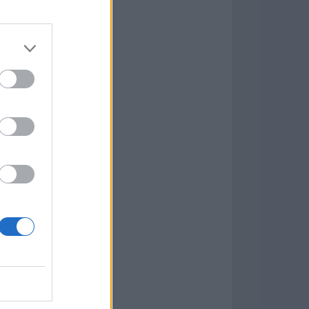
Game
aign
ás Populares »