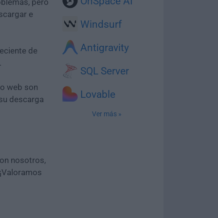
OnSpace AI
oblemas, pero
scargar e
Windsurf
Antigravity
eciente de
.
SQL Server
tio web son
Lovable
 su descarga
Ver más »
con nosotros,
 ¡Valoramos