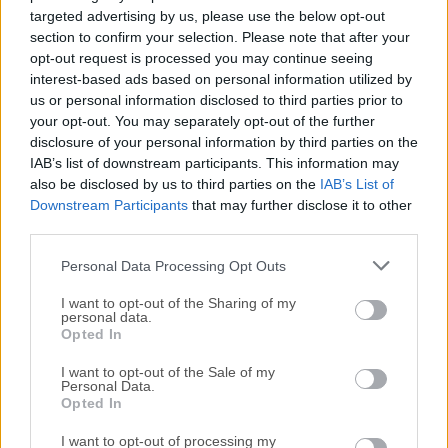
simplemente haz
clic aquí
.
targeted advertising by us, please use the below opt-out
section to confirm your selection. Please note that after your
opt-out request is processed you may continue seeing
Todas las versiones antiguas distribuidas en nuestro
interest-based ads based on personal information utilized by
sitio web son completamente libres de virus y están
us or personal information disclosed to third parties prior to
disponibles para su descarga sin costo alguno.
your opt-out. You may separately opt-out of the further
disclosure of your personal information by third parties on the
Nos encantaría saber de ti
IAB’s list of downstream participants. This information may
also be disclosed by us to third parties on the
IAB’s List of
Downstream Participants
that may further disclose it to other
Si tienes alguna pregunta o idea que desees compartir
third parties.
con nosotros, dirígete a nuestra
página de contacto
y
háznoslo saber. ¡Valoramos tu opinión!
Personal Data Processing Opt Outs
I want to opt-out of the Sharing of my
personal data.
Opted In
I want to opt-out of the Sale of my
Personal Data.
Opted In
I want to opt-out of processing my