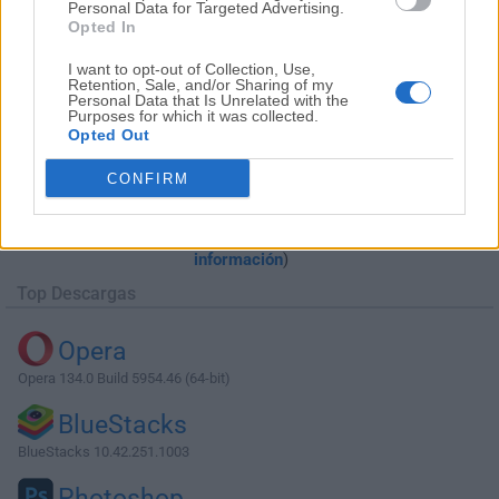
Personal Data for Targeted Advertising.
Opted In
I want to opt-out of Collection, Use,
Retention, Sale, and/or Sharing of my
Personal Data that Is Unrelated with the
Purposes for which it was collected.
Opted Out
Descargar Nero Burning ROM 2022
CONFIRM
22.0.00700
¿Por qué se publica esta aplicación en Filehorse? (
Más
información
)
Top Descargas
Opera
Opera 134.0 Build 5954.46 (64-bit)
BlueStacks
BlueStacks 10.42.251.1003
Photoshop