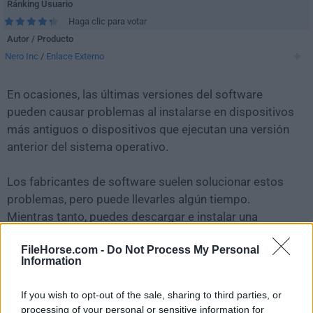
Ránking Usuario
Haga clic para votar
Autor / Producto
Nero Inc
/
Enlace Externo
En ocasiones, las últimas versiones del software
pueden causar problemas al instalarse en dispositivos
más antiguos o dispositivos que ejecutan una versión
anterior del sistema operativo.
Los fabricantes de software suelen solucionar estos
problemas, pero puede llevarles algún tiempo.
Mientras tanto, puedes descargar e instalar una
versión anterior de
Nero Burning ROM 2022
FileHorse.com -
Do Not Process My Personal
22.0.00700
.
Information
Para aquellos interesados en descargar la versión más
If you wish to opt-out of the sale, sharing to third parties, or
reciente de
Nero Burning ROM
o leer nuestra reseña,
processing of your personal or sensitive information for