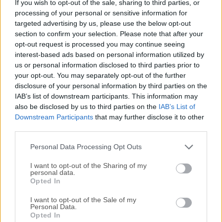
If you wish to opt-out of the sale, sharing to third parties, or
brindar la mejor experiencia a los usuarios que desean
processing of your personal or sensitive information for
jugar juegos y usar aplicaciones de Android en PC como
targeted advertising by us, please use the below opt-out
Call of Duty Mobile, PUBG Mobile, Clash of Clans, Clash
section to confirm your selection. Please note that after your
Royale, Brawl Stars, Arena of Valor, Free Fire, etc.Basado en
opt-out request is processed you may continue seeing
Android 4.4.2 y compatible con X86/AMD, obtuvo una gran
interest-based ads based on personal information utilized by
ventaja en rendimiento, estabilidad y compatibilidad en
us or personal information disclosed to third parties prior to
your opt-out. You may separately opt-out of the further
comparación con programas similares como BlueStacks,
disclosure of your personal information by third parties on the
LDPlayer, o Andy el Emulador de Android.Nox Digital
IAB’s list of downstream participants. This information may
Entertainment Co. Limited es un equipo de geeks afines que
also be disclosed by us to third parties on the
IAB’s List of
viven en Hong Kong y desarrollan el mejor software de
Downstream Participants
that may further disclose it to other
reproductor de aplicaciones, amado por los usuarios de
third parties.
aplicaciones móviles y juegos de todo el mundo.Tiene más
Personal Data Processing Opt Outs
de ...
I want to opt-out of the Sharing of my
personal data.
Opted In
I want to opt-out of the Sale of my
Personal Data.
Opted In