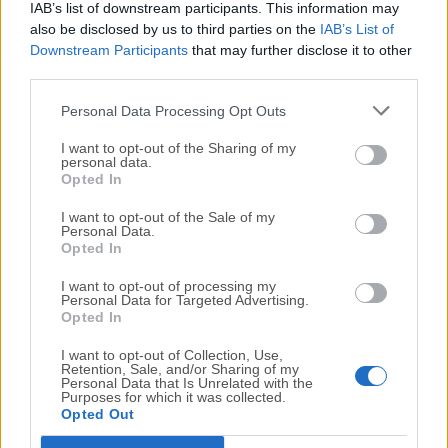
IAB’s list of downstream participants. This information may
¿Es NumPy compatible con Python 3.x y Python 2.x?
also be disclosed by us to third parties on the
IAB’s List of
Oficialmente soporta Python 3.x. Python 2.x ya no es
Downstream Participants
that may further disclose it to other
compatible, por lo que se recomienda usar Python 3.x
third parties.
con NumPy.
Personal Data Processing Opt Outs
¿Existen alternativas a NumPy para la computación
I want to opt-out of the Sharing of my
científica en Python?
personal data.
Opted In
Sí, las alternativas incluyen TensorFlow, PyTorch y
SciPy. Sin embargo, sigue siendo la base sobre la que
I want to opt-out of the Sale of my
Personal Data.
se construyen muchas de estas bibliotecas.
Opted In
Alternativas
I want to opt-out of processing my
Personal Data for Targeted Advertising.
Opted In
TensorFlow
: Ideal para el aprendizaje profundo y las
I want to opt-out of Collection, Use,
redes neuronales, TensorFlow proporciona
Retention, Sale, and/or Sharing of my
Personal Data that Is Unrelated with the
operaciones numéricas eficientes en arreglos
Purposes for which it was collected.
multidimensionales.
Opted Out