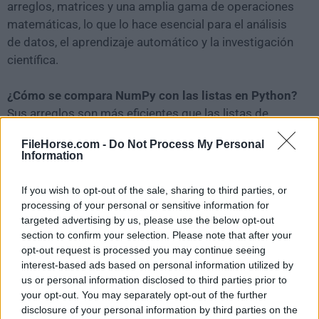
arreglos, matrices y una amplia gama de operaciones
matemáticas, lo que lo hace esencial para el análisis
de datos, el aprendizaje automático y la investigación
científica.
¿Cómo se compara NumPy con las listas en Python?
Sus arreglos son más eficientes que las listas de
Python para operaciones numéricas debido a sus
FileHorse.com -
Do Not Process My Personal
tipos de datos fijos y gestión de memoria. Las listas
Information
son más flexibles pero más lentas para cálculos
numéricos.
If you wish to opt-out of the sale, sharing to third parties, or
processing of your personal or sensitive information for
¿Puedo instalar NumPy en diferentes sistemas
targeted advertising by us, please use the below opt-out
section to confirm your selection. Please note that after your
operativos?
opt-out request is processed you may continue seeing
Sí, el programa es compatible con Windows, macOS y
interest-based ads based on personal information utilized by
Linux. Puedes instalarlo usando pip en cualquiera de
us or personal information disclosed to third parties prior to
estas plataformas.
your opt-out. You may separately opt-out of the further
disclosure of your personal information by third parties on the