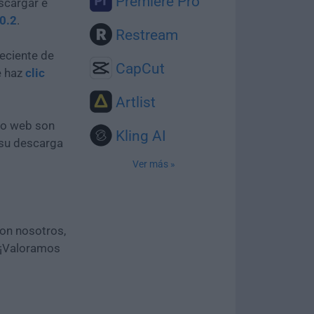
Premiere Pro
scargar e
0.2
.
Restream
eciente de
CapCut
e haz
clic
Artlist
tio web son
Kling AI
 su descarga
Ver más »
con nosotros,
 ¡Valoramos