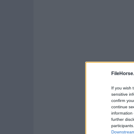
FileHorse
If you wish 
sensitive in
confirm you
continue se
information 
further disc
participants
Downstream 