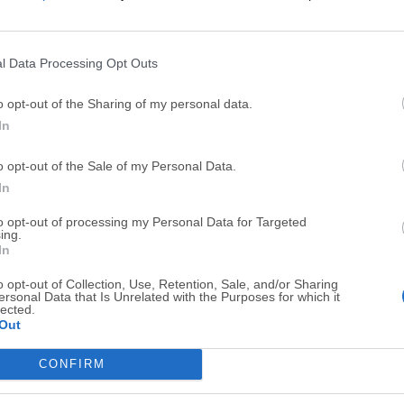
Top Descargas
l Data Processing Opt Outs
Opera
BlueStacks
o opt-out of the Sharing of my personal data.
Opera 134.0 Build 5954.46 (64-bit)
BlueStacks 10.42.251.1003
In
Photoshop
LDPlayer
o opt-out of the Sale of my Personal Data.
Adobe Photoshop CC 2026 27.9.1 (64-bit)
LDPlayer - Android Emulator
In
GTA 6
CapCut
to opt-out of processing my Personal Data for Targeted
ing.
GTA 6 for PS5
CapCut Desktop 9.1.0
In
PC Repair
Hero Wars
o opt-out of Collection, Use, Retention, Sale, and/or Sharing
PC Repair Tool 2026
Hero Wars - Online Action 
ersonal Data that Is Unrelated with the Purposes for which it
lected.
Out
TradingView
Halo: Camp
TradingView - Trusted by 100 Million Traders
Halo: Campaign Evolved
CONFIRM
Software m