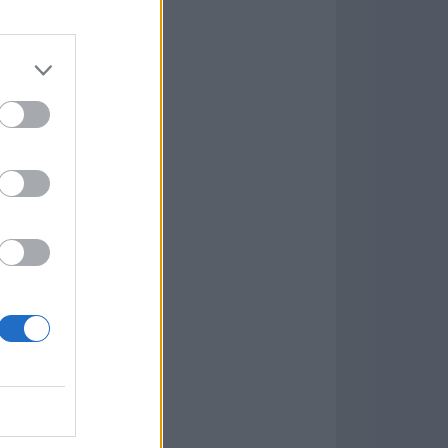
Game
aign
ás Populares »