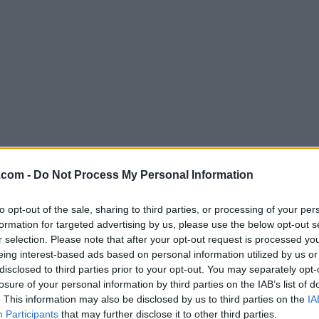
.com -
Do Not Process My Personal Information
Descargar OBS Studio Portable 31.
to opt-out of the sale, sharing to third parties, or processing of your per
¿Por qué se publica esta aplicación en Filehorse? (
Más in
formation for targeted advertising by us, please use the below opt-out s
r selection. Please note that after your opt-out request is processed y
Imágenes
eing interest-based ads based on personal information utilized by us or
disclosed to third parties prior to your opt-out. You may separately opt-
losure of your personal information by third parties on the IAB’s list of
. This information may also be disclosed by us to third parties on the
IA
Participants
that may further disclose it to other third parties.