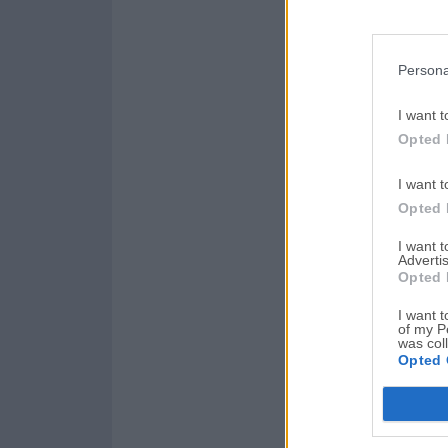
Persona
I want t
Opted 
I want t
Opted 
I want 
Advertis
Opted 
I want t
of my P
was col
Opted 