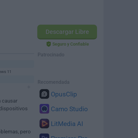
Descargar Libre
Seguro y Confiable
Patrocinado
ows 11
Recomendada
OpusClip
n causar
dispositivos
Camo Studio
LitMedia AI
oblemas, pero