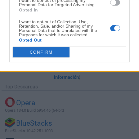
I want to opt-out of processing my
Personal Data for Targeted Advertising.
Opted In
I want to opt-out of Collection, Use,
Retention, Sale, and/or Sharing of my
Personal Data that Is Unrelated with the
Purposes for which it was collected.
Opted Out
Descargar Oracle SQL Developer 19.1
CONFIRM
(64-bit)
¿Por qué se publica esta aplicación en Filehorse? (
Más
información
)
Top Descargas
Opera
Opera 134.0 Build 5954.46 (64-bit)
BlueStacks
BlueStacks 10.42.251.1003