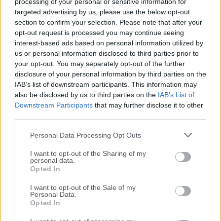
reciente de
Oracle SQL Developer (64-bit)
o leer
processing of your personal or sensitive information for
targeted advertising by us, please use the below opt-out
nuestra reseña, simplemente haz
clic aquí
.
section to confirm your selection. Please note that after your
opt-out request is processed you may continue seeing
Todas las versiones antiguas distribuidas en nuestro
interest-based ads based on personal information utilized by
sitio web son completamente libres de virus y están
us or personal information disclosed to third parties prior to
disponibles para su descarga sin costo alguno.
your opt-out. You may separately opt-out of the further
disclosure of your personal information by third parties on the
IAB’s list of downstream participants. This information may
Nos encantaría saber de ti
also be disclosed by us to third parties on the
IAB’s List of
Downstream Participants
that may further disclose it to other
Si tienes alguna pregunta o idea que desees compartir
third parties.
con nosotros, dirígete a nuestra
página de contacto
y
Personal Data Processing Opt Outs
háznoslo saber. ¡Valoramos tu opinión!
I want to opt-out of the Sharing of my
personal data.
Opted In
I want to opt-out of the Sale of my
Personal Data.
Opted In