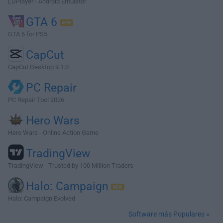
LDPlayer - Android Emulator
GTA 6
GTA 6 for PS5
CapCut
CapCut Desktop 9.1.0
PC Repair
PC Repair Tool 2026
Hero Wars
Hero Wars - Online Action Game
TradingView
TradingView - Trusted by 100 Million Traders
Halo: Campaign
Halo: Campaign Evolved
Software más Populares »