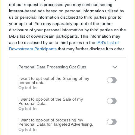
Todas las versiones antiguas distribuidas en nuestro
opt-out request is processed you may continue seeing
sitio web son completamente libres de virus y están
interest-based ads based on personal information utilized by
disponibles para su descarga sin costo alguno.
us or personal information disclosed to third parties prior to
your opt-out. You may separately opt-out of the further
disclosure of your personal information by third parties on the
Nos encantaría saber de ti
IAB’s list of downstream participants. This information may
also be disclosed by us to third parties on the
IAB’s List of
Si tienes alguna pregunta o idea que desees compartir
Downstream Participants
that may further disclose it to other
con nosotros, dirígete a nuestra
página de contacto
y
third parties.
háznoslo saber. ¡Valoramos tu opinión!
Personal Data Processing Opt Outs
I want to opt-out of the Sharing of my
personal data.
Opted In
I want to opt-out of the Sale of my
Personal Data.
Opted In
I want to opt-out of processing my
Personal Data for Targeted Advertising.
Opted In