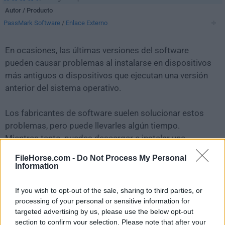
Autor / Producto
PassMark Software
/
Enlace Externo
En ocasiones, las últimas versiones del software
pueden causar problemas al instalarse en dispositivos
más antiguos o dispositivos que ejecutan una versión
anterior del sistema operativo.
Los fabricantes de software suelen solucionar estos
problemas, pero puede llevarles algún tiempo.
Mientras tanto, puedes descargar e instalar una
versión anterior de
OSForensics 11.0.1012
.
FileHorse.com -
Do Not Process My Personal
Information
Para aquellos interesados en descargar la versión más
reciente de
OSForensics
o leer nuestra reseña,
If you wish to opt-out of the sale, sharing to third parties, or
simplemente haz
clic aquí
.
processing of your personal or sensitive information for
targeted advertising by us, please use the below opt-out
section to confirm your selection. Please note that after your