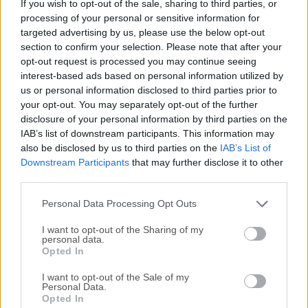
If you wish to opt-out of the sale, sharing to third parties, or
en la física que combina mecánicas de supervivencia
processing of your personal or sensitive information for
exigentes con un intenso trabajo en equipo y mapas que
targeted advertising by us, please use the below opt-out
cambian diariamente. Desarrollado por Aggro Crab y
section to confirm your selection. Please note that after your
Landfall Publishing, pone a los jugadores en el papel de
opt-out request is processed you may continue seeing
exploradores de la naturaleza varados que deben escalar
interest-based ads based on personal information utilized by
una montaña masiva y misteriosa para escapar de una isla
us or personal information disclosed to third parties prior to
your opt-out. You may separately opt-out of the further
cambiante.Con cooperativo para hasta cuatro jugadores,
disclosure of your personal information by third parties on the
chat de proximidad y peligros ambientales dinámicos,
IAB’s list of downstream participants. This information may
PEAK ofrece una experiencia de escalada que es tanto
also be disclosed by us to third parties on the
IAB’s List of
hilarante como desgarradora.Ya sea en solitario o en grupo,
Downstream Participants
that may further disclose it to other
cada ascenso es una batalla desesperada contra la
third parties.
gravedad, las lesiones y el tiempo. Características Pri...
Lee
Personal Data Processing Opt Outs
mas »
I want to opt-out of the Sharing of my
personal data.
Opted In
I want to opt-out of the Sale of my
Personal Data.
Opted In