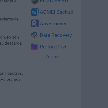
RecoveryFox
scargar e
AOMEI Backup
eciente de
AnyRecover
.
Data Recovery
tio web son
 su descarga
Proton Drive
Ver más »
con nosotros,
 ¡Valoramos