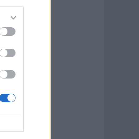
Game
aign
ás Populares »