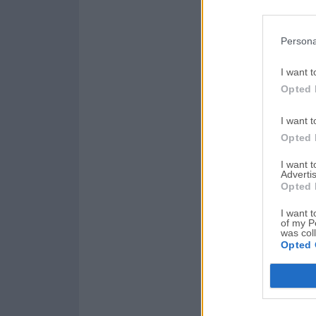
Persona
I want t
Opted 
I want t
Opted 
I want 
Advertis
Opted 
I want t
of my P
was col
Opted 