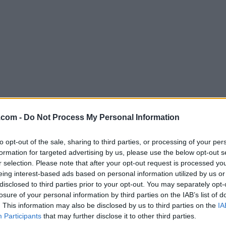
.com -
Do Not Process My Personal Information
Descargar PeaZip 7.0.1 (32-bit)
¿Por qué se publica esta aplicación en Filehorse? (
Más in
to opt-out of the sale, sharing to third parties, or processing of your per
formation for targeted advertising by us, please use the below opt-out s
r selection. Please note that after your opt-out request is processed y
Imágenes
eing interest-based ads based on personal information utilized by us or
disclosed to third parties prior to your opt-out. You may separately opt-
losure of your personal information by third parties on the IAB’s list of
. This information may also be disclosed by us to third parties on the
IA
Participants
that may further disclose it to other third parties.