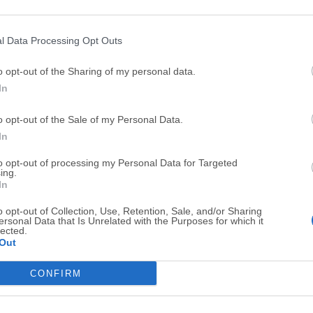
Top Descargas
l Data Processing Opt Outs
Opera
BlueStacks
o opt-out of the Sharing of my personal data.
Opera 134.0 Build 5954.46 (64-bit)
BlueStacks 10.42.251.1003
In
Photoshop
LDPlayer
o opt-out of the Sale of my Personal Data.
Adobe Photoshop CC 2026 27.9.1 (64-bit)
LDPlayer - Android Emulator
In
GTA 6
CapCut
to opt-out of processing my Personal Data for Targeted
GTA 6 for PS5
CapCut Desktop 9.1.0
ing.
In
PC Repair
Hero Wars
o opt-out of Collection, Use, Retention, Sale, and/or Sharing
PC Repair Tool 2026
Hero Wars - Online Action 
ersonal Data that Is Unrelated with the Purposes for which it
lected.
TradingView
Halo: Camp
Out
TradingView - Trusted by 100 Million Traders
Halo: Campaign Evolved
CONFIRM
Software m