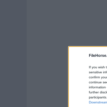
FileHorse
If you wish 
sensitive in
confirm you
continue se
information 
further disc
participants
Downstream 