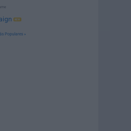
Game
aign
ás Populares »