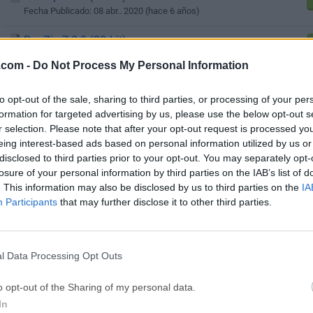
Fecha Publicado: 08 abr.. 2020 (hace 6 años)
PeaZip 7.2.0 (32-bit)
Fecha Publicado: 08 abr.. 2020 (hace 6 años)
.com -
Do Not Process My Personal Information
to opt-out of the sale, sharing to third parties, or processing of your per
1
...
3
4
5
6
7
...
formation for targeted advertising by us, please use the below opt-out s
r selection. Please note that after your opt-out request is processed y
eing interest-based ads based on personal information utilized by us or
disclosed to third parties prior to your opt-out. You may separately opt-
losure of your personal information by third parties on the IAB’s list of
. This information may also be disclosed by us to third parties on the
IA
Participants
that may further disclose it to other third parties.
l Data Processing Opt Outs
o opt-out of the Sharing of my personal data.
In