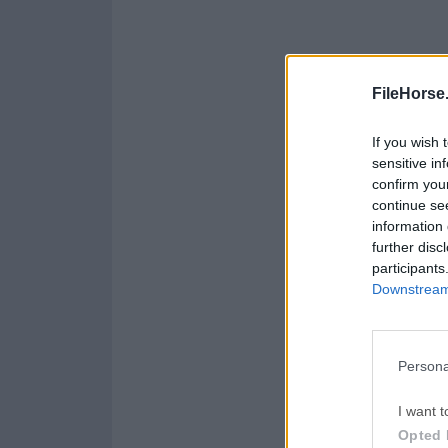
FileHorse
If you wish 
sensitive in
confirm you
continue se
information 
further disc
participants
Downstream 
Persona
I want t
Opted 