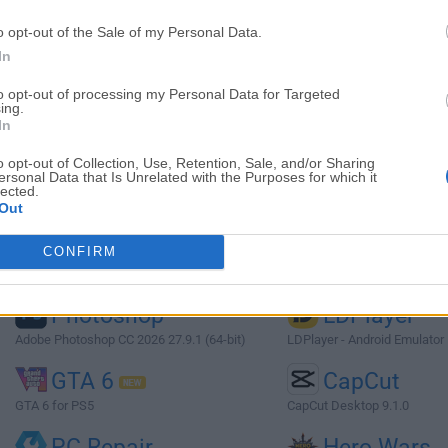
o opt-out of the Sale of my Personal Data.
Imágenes
In
to opt-out of processing my Personal Data for Targeted
ing.
In
o opt-out of Collection, Use, Retention, Sale, and/or Sharing
ersonal Data that Is Unrelated with the Purposes for which it
lected.
Top Descargas
Out
Opera
BlueStacks
CONFIRM
Opera 134.0 Build 5954.46 (64-bit)
BlueStacks 10.42.251.1003
Photoshop
LDPlayer
Adobe Photoshop CC 2026 27.9.1 (64-bit)
LDPlayer - Android Emulator
GTA 6
CapCut
GTA 6 for PS5
CapCut Desktop 9.1.0
PC Repair
Hero Wars