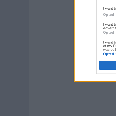
I want t
Opted 
I want 
Advertis
Opted 
I want t
of my P
was col
Opted 