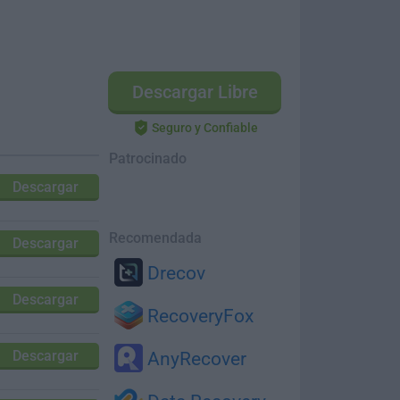
Descargar Libre
Seguro y Confiable
Patrocinado
Descargar
Recomendada
Descargar
Drecov
Descargar
RecoveryFox
Descargar
AnyRecover