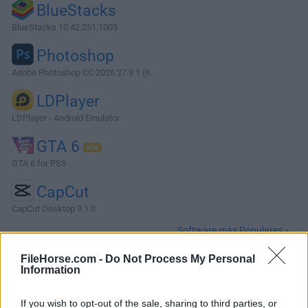
BlueStacks
BlueStacks 10.42.251.1003
Photoshop
Adobe Photoshop CC 2026 27.9.1 (6...
LDPlayer
LDPlayer - Android Emulator
GTA 6
GTA 6 for PS5
CapCut
CapCut Desktop 9.1.0
Software más Populares »
FileHorse.com -
Do Not Process My Personal
Information
Acerca de PRAGMATA
PRAGMATA es un juego de acción y aventura de ciencia
If you wish to opt-out of the sale, sharing to third parties, or