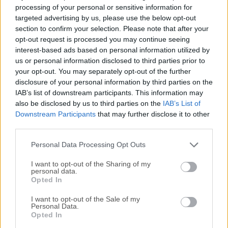
ficción de Capcom, construido alrededor de un fuerte
processing of your personal or sensitive information for
gancho narrativo, un escenario futurista y un inteligente
targeted advertising by us, please use the below opt-out
section to confirm your selection. Please note that after your
sistema de combate con dos personajes. La historia sigue
opt-out request is processed you may continue seeing
a Hugh y Diana mientras intentan escapar de una fría
interest-based ads based on personal information utilized by
instalación de investigación lunar controlada por una IA
us or personal information disclosed to third parties prior to
hostil.Capcom cataloga oficialmente el juego como una
your opt-out. You may separately opt-out of the further
aventura de acción y ciencia ficción para un solo jugador
disclosure of your personal information by third parties on the
para PC y plataformas de generación actual.El juego
IAB’s list of downstream participants. This information may
destaca porque no se juega como un shooter en tercera
also be disclosed by us to third parties on the
IAB’s List of
Downstream Participants
that may further disclose it to other
persona estándar.Hugh se encarga del movimiento, los
third parties.
disparos, la evasión y el combate directo, mientras que
Diana lo apoya con hab...
Lee mas »
Personal Data Processing Opt Outs
I want to opt-out of the Sharing of my
personal data.
Opted In
I want to opt-out of the Sale of my
Personal Data.
Opted In