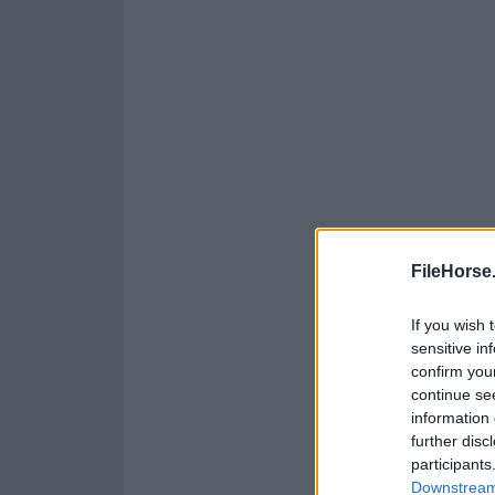
FileHorse
If you wish 
sensitive in
confirm you
continue se
information 
further disc
participants
Downstream 