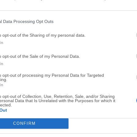
Top Descargas
l Data Processing Opt Outs
Opera
BlueStacks
o opt-out of the Sharing of my personal data.
Opera 134.0 Build 5954.46 (64-bit)
BlueStacks 10.42.251.1003
In
Photoshop
LDPlayer
o opt-out of the Sale of my Personal Data.
Adobe Photoshop CC 2026 27.9.1 (64-bit)
LDPlayer - Android Emulator
In
GTA 6
CapCut
to opt-out of processing my Personal Data for Targeted
ing.
GTA 6 for PS5
CapCut Desktop 9.1.0
In
PC Repair
Hero Wars
o opt-out of Collection, Use, Retention, Sale, and/or Sharing
PC Repair Tool 2026
Hero Wars - Online Action 
ersonal Data that Is Unrelated with the Purposes for which it
lected.
Out
TradingView
Halo: Camp
TradingView - Trusted by 100 Million Traders
Halo: Campaign Evolved
CONFIRM
Software m