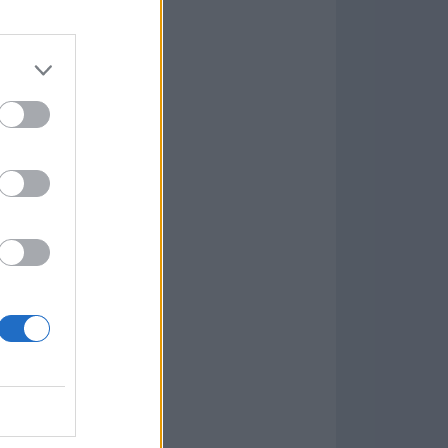
Game
aign
ás Populares »