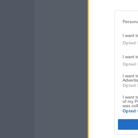
Persona
I want t
Opted 
I want t
Opted 
I want 
Advertis
Opted 
I want t
of my P
was col
Opted 