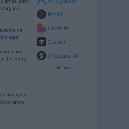
Antigravity
oblemas, pero
scargar e
Replit
Lovable
eciente de
clic aquí
.
Cursor
tio web son
OnSpace AI
 su descarga
Ver más »
con nosotros,
 ¡Valoramos