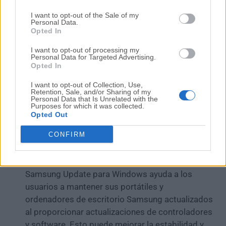
firmware para tu PC Samsung.
I want to opt-out of the Sale of my
Automatiza completamente la implementación
Personal Data.
Opted In
de actualizaciones en tu PC Samsung.
Interfaz sencilla e intuitiva.
I want to opt-out of processing my
Rápido, ligero y optimizado para su uso en
Personal Data for Targeted Advertising.
Opted In
portátiles modernos.
Disponible para todas las versiones modernas de
I want to opt-out of Collection, Use,
Retention, Sale, and/or Sharing of my
Windows OS (7, Vista, 8, 10 u 11, tanto de 32 bits
Personal Data that Is Unrelated with the
Purposes for which it was collected.
como de 64 bits).
Opted Out
¡100% GRATIS!
CONFIRM
PROS
Actualizaciones de controladores y software
:
Samsung Update para Windows ayuda a los
usuarios a mantener sus portátiles y
ordenadores de escritorio Samsung actualizados
al proporcionar actualizaciones de controladores
y software. Esto puede mejorar la estabilidad y