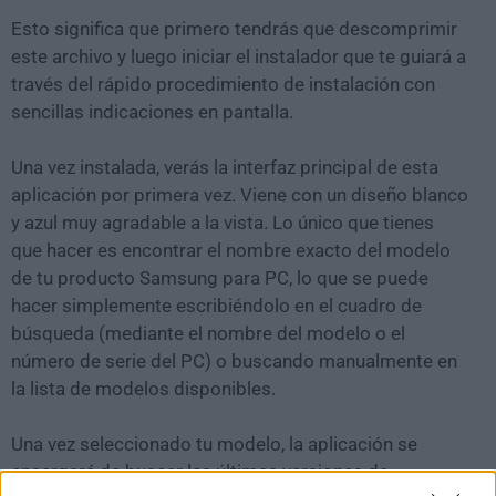
Esto significa que primero tendrás que descomprimir
este archivo y luego iniciar el instalador que te guiará a
través del rápido procedimiento de instalación con
sencillas indicaciones en pantalla.
Una vez instalada, verás la interfaz principal de esta
aplicación por primera vez. Viene con un diseño blanco
y azul muy agradable a la vista. Lo único que tienes
que hacer es encontrar el nombre exacto del modelo
de tu producto Samsung para PC, lo que se puede
hacer simplemente escribiéndolo en el cuadro de
búsqueda (mediante el nombre del modelo o el
número de serie del PC) o buscando manualmente en
la lista de modelos disponibles.
Una vez seleccionado tu modelo, la aplicación se
encargará de buscar las últimas versiones de