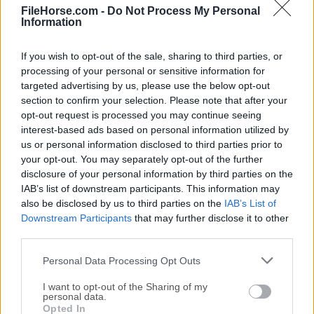
actualizaciones de software y controladores de
FileHorse.com -
Do Not Process My Personal
hardware.
Information
En caso de que la aplicación
Samsung SW Update
no
If you wish to opt-out of the sale, sharing to third parties, or
pueda descargar e instalar todas las actualizaciones
processing of your personal or sensitive information for
targeted advertising by us, please use the below opt-out
que ha encontrado, el resto de esas actualizaciones se
section to confirm your selection. Please note that after your
pueden gestionar a través de la aplicación
opt-out request is processed you may continue seeing
independiente Centro de Descargas.
interest-based ads based on personal information utilized by
us or personal information disclosed to third parties prior to
Características y Destacados
your opt-out. You may separately opt-out of the further
disclosure of your personal information by third parties on the
La aplicación oficial de software para portátiles y
IAB’s list of downstream participants. This information may
actualización de controladores
de Samsung
also be disclosed by us to third parties on the
IAB’s List of
Downstream Participants
Corporation.
that may further disclose it to other
third parties.
Optimizado para su uso en portátiles Samsung y
PCs domésticos prefabricados.
Personal Data Processing Opt Outs
Solución todo en uno para el fácil descubrimiento
I want to opt-out of the Sharing of my
e instalación de parches de software,
personal data.
actualizaciones de controladores y nuevo
Opted In