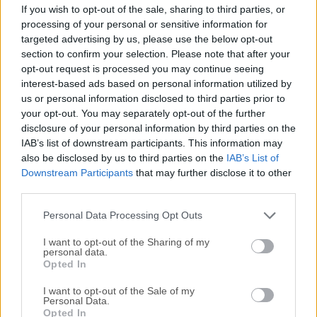
Serato DJ Lite es un software de DJ gratuito y de nivel
If you wish to opt-out of the sale, sharing to third parties, or
básico diseñado para principiantes que desean explorar el
processing of your personal or sensitive information for
mundo del DJing sin comprometerse con un software
targeted advertising by us, please use the below opt-out
premium. Es una versión simplificada de Serato DJ Pro,
section to confirm your selection. Please note that after your
opt-out request is processed you may continue seeing
que ofrece herramientas básicas de mezcla, gestión de
interest-based ads based on personal information utilized by
biblioteca y compatibilidad con hardware.El programa
us or personal information disclosed to third parties prior to
Serato DJ Lite a menudo se incluye con controladores de
your opt-out. You may separately opt-out of the further
DJ de nivel básico y permite a los usuarios mezclar música
disclosure of your personal information by third parties on the
utilizando una interfaz sencilla, lo que lo convierte en un
IAB’s list of downstream participants. This information may
excelente punto de partida para aspirantes a DJs.
also be disclosed by us to third parties on the
IAB’s List of
Características ClaveMezcla de dos platos – Permite
Downstream Participants
that may further disclose it to other
third parties.
mezclar dos pistas simultáneamente con controles
intuitivos.Compatibilidad con Hardware Serato DJ –
Personal Data Processing Opt Outs
Funciona con muchos contro...
I want to opt-out of the Sharing of my
personal data.
Opted In
I want to opt-out of the Sale of my
Personal Data.
Opted In