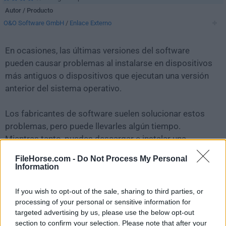
Autor / Producto
O&O Software GmbH
/
Enlace Externo
En ocasiones, las últimas versiones del software
pueden causar problemas al instalarse en dispositivos
más antiguos o dispositivos que ejecutan una versión
anterior del sistema operativo.
Los fabricantes de software suelen solucionar estos
problemas, pero puede llevarles algún tiempo.
Mientras tanto, puedes descargar e instalar una
versión anterior de
O&O ShutUp10++ 1.9.1436
.
FileHorse.com -
Do Not Process My Personal
Information
Para aquellos interesados en descargar la versión más
reciente de
O&O ShutUp10
o leer nuestra reseña,
If you wish to opt-out of the sale, sharing to third parties, or
simplemente haz
clic aquí
.
processing of your personal or sensitive information for
targeted advertising by us, please use the below opt-out
section to confirm your selection. Please note that after your