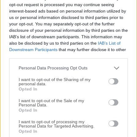
Todas las versiones antiguas distribuidas en nuestro
opt-out request is processed you may continue seeing
sitio web son completamente libres de virus y están
interest-based ads based on personal information utilized by
disponibles para su descarga sin costo alguno.
us or personal information disclosed to third parties prior to
your opt-out. You may separately opt-out of the further
disclosure of your personal information by third parties on the
Nos encantaría saber de ti
IAB’s list of downstream participants. This information may
also be disclosed by us to third parties on the
IAB’s List of
Si tienes alguna pregunta o idea que desees compartir
Downstream Participants
that may further disclose it to other
con nosotros, dirígete a nuestra
página de contacto
y
third parties.
háznoslo saber. ¡Valoramos tu opinión!
Personal Data Processing Opt Outs
I want to opt-out of the Sharing of my
personal data.
Opted In
I want to opt-out of the Sale of my
Personal Data.
Opted In
I want to opt-out of processing my
Personal Data for Targeted Advertising.
Opted In