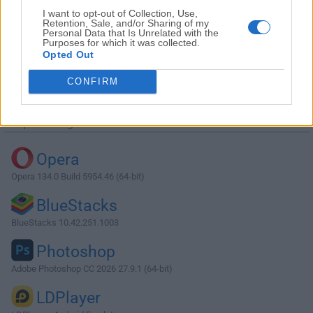
I want to opt-out of Collection, Use,
Retention, Sale, and/or Sharing of my
Personal Data that Is Unrelated with the
Purposes for which it was collected.
Opted Out
Descargar O&O ShutUp10++ 1.9.1436
CONFIRM
¿Por qué se publica esta aplicación en Filehorse? (
Más
información
)
Top Descargas
Opera
Opera 134.0 Build 5954.46 (64-bit)
BlueStacks
BlueStacks 10.42.251.1003
Photoshop
Adobe Photoshop CC 2026 27.9.1 (64-bit)
LDPlayer