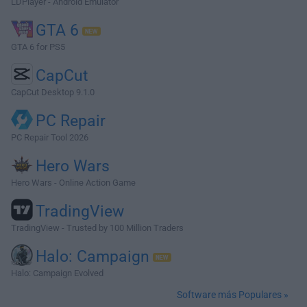
LDPlayer - Android Emulator
GTA 6
GTA 6 for PS5
CapCut
CapCut Desktop 9.1.0
PC Repair
PC Repair Tool 2026
Hero Wars
Hero Wars - Online Action Game
TradingView
TradingView - Trusted by 100 Million Traders
Halo: Campaign
Halo: Campaign Evolved
Software más Populares »