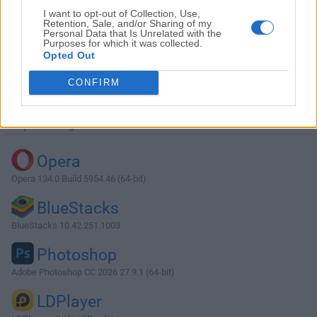
I want to opt-out of Collection, Use,
Retention, Sale, and/or Sharing of my
Personal Data that Is Unrelated with the
Purposes for which it was collected.
Opted Out
Descargar Simple Sticky Notes 3.6.1
CONFIRM
¿Por qué se publica esta aplicación en Filehorse? (
Más
información
)
Top Descargas
Opera
Opera 134.0 Build 5954.46 (64-bit)
BlueStacks
BlueStacks 10.42.251.1003
Photoshop
Adobe Photoshop CC 2026 27.9.1 (64-bit)
LDPlayer