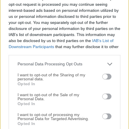
Todas las versiones antiguas distribuidas en nuestro
opt-out request is processed you may continue seeing
sitio web son completamente libres de virus y están
interest-based ads based on personal information utilized by
disponibles para su descarga sin costo alguno.
us or personal information disclosed to third parties prior to
your opt-out. You may separately opt-out of the further
disclosure of your personal information by third parties on the
Nos encantaría saber de ti
IAB’s list of downstream participants. This information may
also be disclosed by us to third parties on the
IAB’s List of
Si tienes alguna pregunta o idea que desees compartir
Downstream Participants
that may further disclose it to other
con nosotros, dirígete a nuestra
página de contacto
y
third parties.
háznoslo saber. ¡Valoramos tu opinión!
Personal Data Processing Opt Outs
I want to opt-out of the Sharing of my
personal data.
Opted In
I want to opt-out of the Sale of my
Personal Data.
Opted In
I want to opt-out of processing my
Personal Data for Targeted Advertising.
Opted In