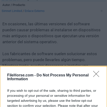
Autor / Producto
Simnet Limited
/
Enlace Externo
En ocasiones, las últimas versiones del software
pueden causar problemas al instalarse en dispositivos
más antiguos o dispositivos que ejecutan una versión
anterior del sistema operativo.
Los fabricantes de software suelen solucionar estos
problemas, pero puede llevarles algún tiempo.
Mientras tanto, puedes descargar e instalar una
versión anterior de
Simple Sticky Notes 3.6.1
.
FileHorse.com -
Do Not Process My Personal
Information
Para aquellos interesados en descargar la versión más
reciente de
Simple Sticky Notes
o leer nuestra reseña,
If you wish to opt-out of the sale, sharing to third parties, or
simplemente haz
clic aquí
.
processing of your personal or sensitive information for
targeted advertising by us, please use the below opt-out
section to confirm your selection. Please note that after your