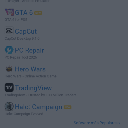
LDPlayer - Android Emulator
GTA 6
GTA 6 for PS5
CapCut
CapCut Desktop 9.1.0
PC Repair
PC Repair Tool 2026
Hero Wars
Hero Wars - Online Action Game
TradingView
TradingView - Trusted by 100 Million Traders
Halo: Campaign
Halo: Campaign Evolved
Software más Populares »