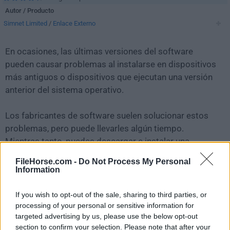
Autor / Producto
Simnet Limited
/
Enlace Externo
En ocasiones, las últimas versiones del software
pueden causar problemas al instalarse en dispositivos
más antiguos o dispositivos que ejecutan una versión
anterior del sistema operativo.
Los fabricantes de software suelen solucionar estos
problemas, pero puede llevarles algún tiempo.
Mientras tanto, puedes descargar e instalar una
versión anterior de
Simple Sticky Notes 5.1.1
.
FileHorse.com -
Do Not Process My Personal
Information
Para aquellos interesados en descargar la versión más
reciente de
Simple Sticky Notes
o leer nuestra reseña,
If you wish to opt-out of the sale, sharing to third parties, or
simplemente haz
clic aquí
.
processing of your personal or sensitive information for
targeted advertising by us, please use the below opt-out
section to confirm your selection. Please note that after your