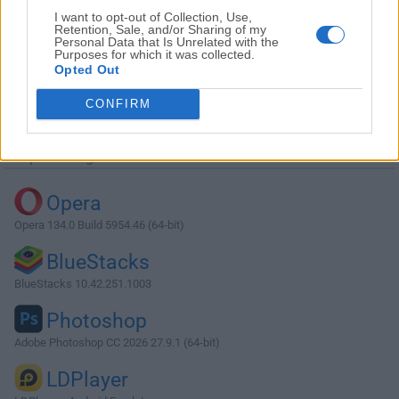
I want to opt-out of Collection, Use,
Retention, Sale, and/or Sharing of my
Personal Data that Is Unrelated with the
Purposes for which it was collected.
Opted Out
Descargar Simple Sticky Notes 5.1.1
CONFIRM
¿Por qué se publica esta aplicación en Filehorse? (
Más
información
)
Top Descargas
Opera
Opera 134.0 Build 5954.46 (64-bit)
BlueStacks
BlueStacks 10.42.251.1003
Photoshop
Adobe Photoshop CC 2026 27.9.1 (64-bit)
LDPlayer