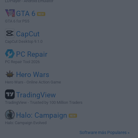
LDPlayer - Android Emulator
GTA 6
GTA 6 for PS5
CapCut
CapCut Desktop 9.1.0
PC Repair
PC Repair Tool 2026
Hero Wars
Hero Wars - Online Action Game
TradingView
TradingView - Trusted by 100 Million Traders
Halo: Campaign
Halo: Campaign Evolved
Software más Populares »