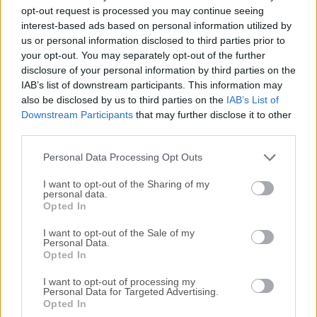
Todas las versiones antiguas distribuidas en nuestro
opt-out request is processed you may continue seeing
sitio web son completamente libres de virus y están
interest-based ads based on personal information utilized by
disponibles para su descarga sin costo alguno.
us or personal information disclosed to third parties prior to
your opt-out. You may separately opt-out of the further
disclosure of your personal information by third parties on the
Nos encantaría saber de ti
IAB’s list of downstream participants. This information may
also be disclosed by us to third parties on the
IAB’s List of
Si tienes alguna pregunta o idea que desees compartir
Downstream Participants
that may further disclose it to other
con nosotros, dirígete a nuestra
página de contacto
y
third parties.
háznoslo saber. ¡Valoramos tu opinión!
Personal Data Processing Opt Outs
I want to opt-out of the Sharing of my
personal data.
Opted In
I want to opt-out of the Sale of my
Personal Data.
Opted In
I want to opt-out of processing my
Personal Data for Targeted Advertising.
Opted In