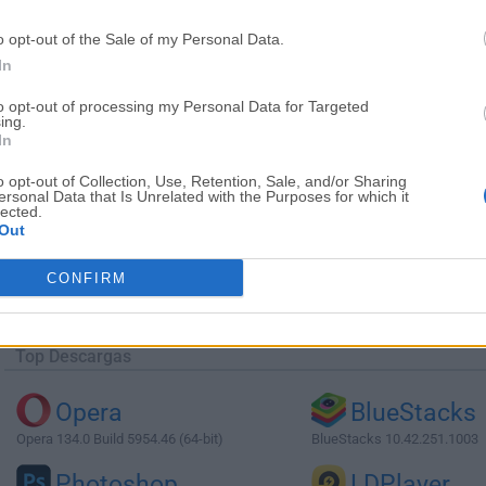
o opt-out of the Sale of my Personal Data.
In
to opt-out of processing my Personal Data for Targeted
ing.
In
o opt-out of Collection, Use, Retention, Sale, and/or Sharing
ersonal Data that Is Unrelated with the Purposes for which it
lected.
Out
Descargar Spicetify 2.36.8
CONFIRM
¿Por qué se publica esta aplicación en Filehorse? (
Más in
Top Descargas
Opera
BlueStacks
Opera 134.0 Build 5954.46 (64-bit)
BlueStacks 10.42.251.1003
Photoshop
LDPlayer