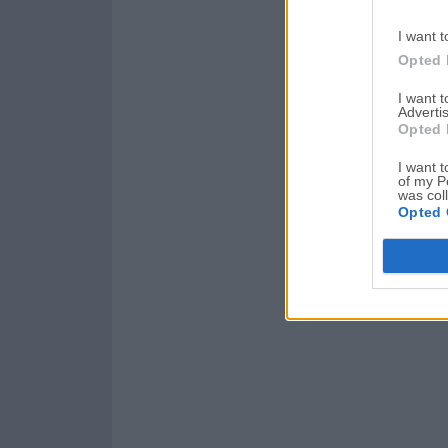
I want t
Opted 
I want 
Advertis
Opted 
I want t
of my P
was col
Opted 