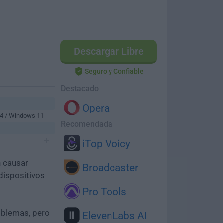
Descargar Libre
Seguro y Confiable
Destacado
Opera
64 / Windows 11
Recomendada
iTop Voicy
n causar
Broadcaster
dispositivos
Pro Tools
oblemas, pero
ElevenLabs AI