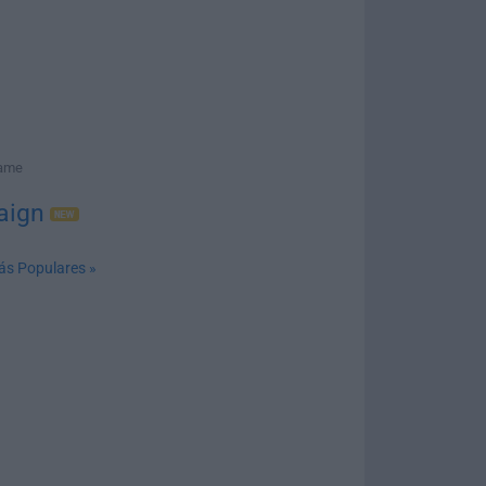
Game
aign
ás Populares »