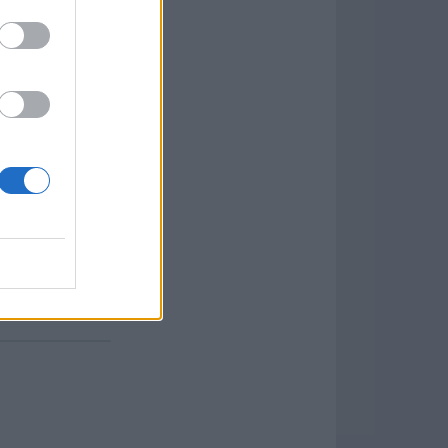
formación
)