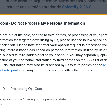
puede llevarles algún tiempo. Mientras tanto, puedes de
instalar una versión anterior de
Spicetify 2.36.8
.
Para aquellos interesados en descargar la versión más r
.com -
Do Not Process My Personal Information
Spicetify
o leer nuestra reseña, simplemente haz
clic aq
to opt-out of the sale, sharing to third parties, or processing of your per
Todas las versiones antiguas distribuidas en nuestro si
formation for targeted advertising by us, please use the below opt-out s
completamente libres de virus y están disponibles para
r selection. Please note that after your opt-out request is processed y
sin costo alguno.
eing interest-based ads based on personal information utilized by us or
disclosed to third parties prior to your opt-out. You may separately opt-
losure of your personal information by third parties on the IAB’s list of
Nos encantaría saber de ti
. This information may also be disclosed by us to third parties on the
IA
Participants
that may further disclose it to other third parties.
Si tienes alguna pregunta o idea que desees compartir 
dirígete a nuestra
página de contacto
y háznoslo saber.
tu opinión!
l Data Processing Opt Outs
o opt-out of the Sharing of my personal data.
In