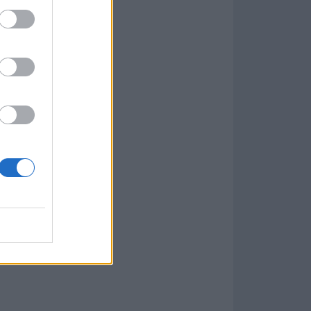
Game
aign
ás Populares »