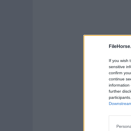
FileHorse
If you wish 
sensitive in
confirm you
continue se
information 
further disc
participants
Downstream 
Persona