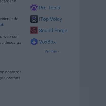
scargar e
Pro Tools
eciente de
iTop Voicy
uí
.
Sound Forge
tio web son
VoxBox
 su descarga
Ver más »
con nosotros,
 ¡Valoramos