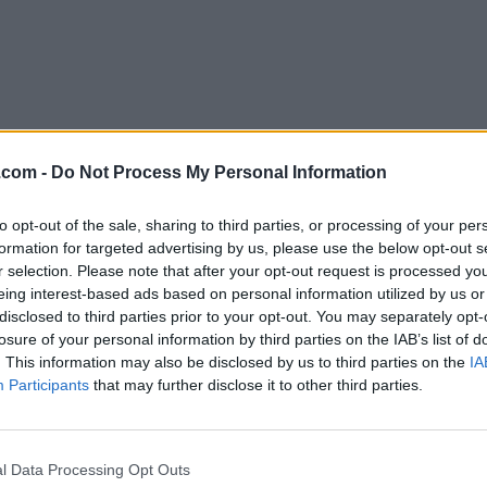
.com -
Do Not Process My Personal Information
to opt-out of the sale, sharing to third parties, or processing of your per
formation for targeted advertising by us, please use the below opt-out s
Descargar Spicetify 2.37.1
r selection. Please note that after your opt-out request is processed y
eing interest-based ads based on personal information utilized by us or
¿Por qué se publica esta aplicación en Filehorse? (
Más in
disclosed to third parties prior to your opt-out. You may separately opt-
losure of your personal information by third parties on the IAB’s list of
Top Descargas
. This information may also be disclosed by us to third parties on the
IA
Participants
that may further disclose it to other third parties.
Opera
BlueStacks
Opera 134.0 Build 5954.46 (64-bit)
BlueStacks 10.42.251.1003
l Data Processing Opt Outs
Photoshop
LDPlayer