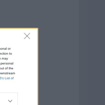
sonal or
ection to
ou may
 personal
formación
)
out of the
 downstream
B’s List of