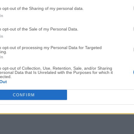
Adobe Photoshop CC 2026 27.9.1 (64-bit)
LDPlayer - Android Emulator
o opt-out of the Sharing of my personal data.
In
GTA 6
CapCut
GTA 6 for PS5
CapCut Desktop 9.1.0
o opt-out of the Sale of my Personal Data.
In
PC Repair
Hero Wars
PC Repair Tool 2026
Hero Wars - Online Action 
to opt-out of processing my Personal Data for Targeted
ing.
In
TradingView
Halo: Camp
TradingView - Trusted by 100 Million Traders
Halo: Campaign Evolved
o opt-out of Collection, Use, Retention, Sale, and/or Sharing
ersonal Data that Is Unrelated with the Purposes for which it
Software m
lected.
Out
CONFIRM