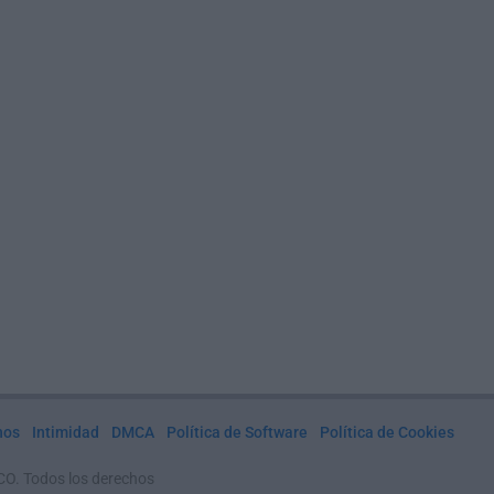
nos
Intimidad
DMCA
Política de Software
Política de Cookies
CO. Todos los derechos