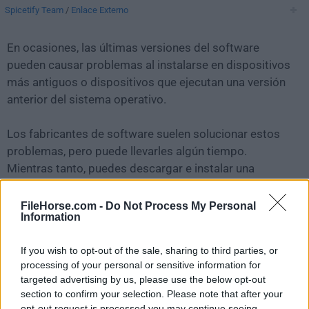
Spicetify Team
/
Enlace Externo
En ocasiones, las últimas versiones del software
pueden causar problemas al instalarse en dispositivos
más antiguos o dispositivos que ejecutan una versión
anterior del sistema operativo.
Los fabricantes de software suelen solucionar estos
problemas, pero puede llevarles algún tiempo.
Mientras tanto, puedes descargar e instalar una
versión anterior de
Spicetify 2.37.2
.
FileHorse.com -
Do Not Process My Personal
Information
Para aquellos interesados en descargar la versión más
reciente de
Spicetify
o leer nuestra reseña,
If you wish to opt-out of the sale, sharing to third parties, or
simplemente haz
clic aquí
.
processing of your personal or sensitive information for
targeted advertising by us, please use the below opt-out
Todas las versiones antiguas distribuidas en nuestro
section to confirm your selection. Please note that after your
sitio web son completamente libres de virus y están
opt-out request is processed you may continue seeing