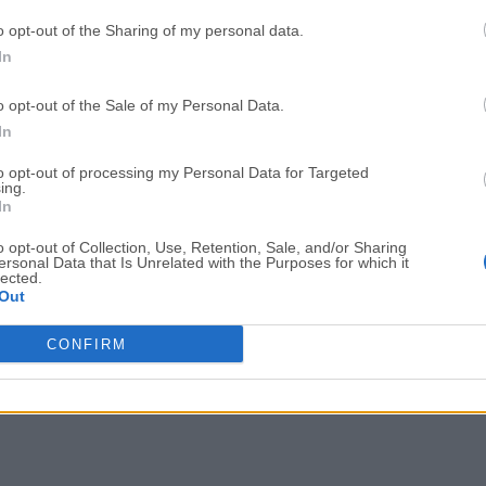
Adobe Photoshop CC 2026 27.9.1 (64-bit)
LDPlayer - Android Emulator
o opt-out of the Sharing of my personal data.
In
GTA 6
CapCut
GTA 6 for PS5
CapCut Desktop 9.1.0
o opt-out of the Sale of my Personal Data.
In
PC Repair
Hero Wars
PC Repair Tool 2026
Hero Wars - Online Action 
to opt-out of processing my Personal Data for Targeted
ing.
In
TradingView
Halo: Camp
TradingView - Trusted by 100 Million Traders
Halo: Campaign Evolved
o opt-out of Collection, Use, Retention, Sale, and/or Sharing
ersonal Data that Is Unrelated with the Purposes for which it
Software m
lected.
Out
CONFIRM