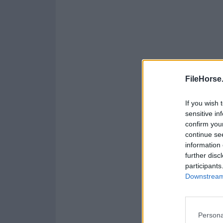
FileHorse
If you wish 
sensitive in
confirm you
continue se
information 
further disc
participants
Downstream 
Persona