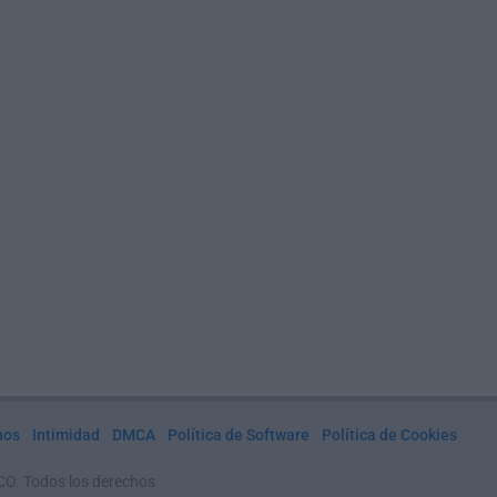
nos
Intimidad
DMCA
Política de Software
Política de Cookies
CO. Todos los derechos