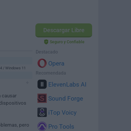
Descargar Libre
Seguro y Confiable
Destacado
Opera
64 / Windows 11
Recomendada
ElevenLabs AI
n causar
Sound Forge
dispositivos
iTop Voicy
oblemas, pero
Pro Tools