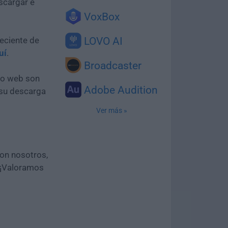
scargar e
VoxBox
eciente de
LOVO AI
uí
.
Broadcaster
tio web son
Adobe Audition
 su descarga
Ver más »
con nosotros,
 ¡Valoramos