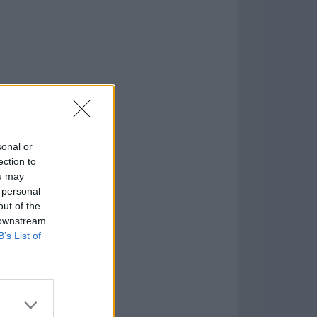
sonal or
ection to
ou may
 personal
formación
)
out of the
 downstream
B’s List of