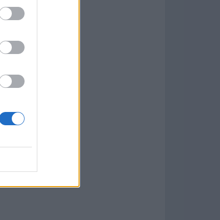
Game
aign
ás Populares »