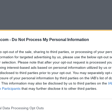
.com -
Do Not Process My Personal Information
to opt-out of the sale, sharing to third parties, or processing of your per
formation for targeted advertising by us, please use the below opt-out s
Descargar Spicetify 2.42.3
r selection. Please note that after your opt-out request is processed y
eing interest-based ads based on personal information utilized by us or
¿Por qué se publica esta aplicación en Filehorse? (
Más in
disclosed to third parties prior to your opt-out. You may separately opt-
losure of your personal information by third parties on the IAB’s list of
Top Descargas
. This information may also be disclosed by us to third parties on the
IA
Participants
that may further disclose it to other third parties.
Opera
BlueStacks
Opera 134.0 Build 5954.46 (64-bit)
BlueStacks 10.42.251.1003
l Data Processing Opt Outs
Photoshop
LDPlayer