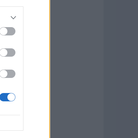
Game
aign
ás Populares »