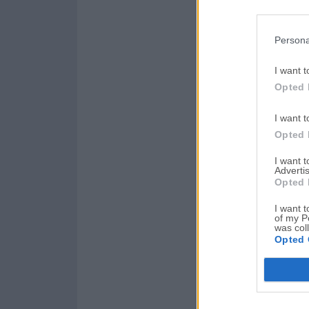
Persona
I want t
Opted 
I want t
Opted 
I want 
Advertis
Opted 
I want t
of my P
was col
Opted 