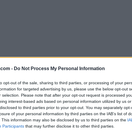
.com -
Do Not Process My Personal Information
Descargar SQLiteStudio 3.4.16
¿Por qué se publica esta aplicación en Filehorse? (
Más in
to opt-out of the sale, sharing to third parties, or processing of your per
formation for targeted advertising by us, please use the below opt-out s
r selection. Please note that after your opt-out request is processed y
Imágenes
eing interest-based ads based on personal information utilized by us or
disclosed to third parties prior to your opt-out. You may separately opt-
losure of your personal information by third parties on the IAB’s list of
. This information may also be disclosed by us to third parties on the
IA
Participants
that may further disclose it to other third parties.