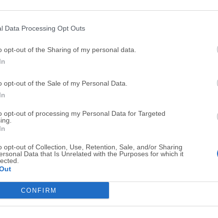
Top Descargas
l Data Processing Opt Outs
Opera
BlueStacks
o opt-out of the Sharing of my personal data.
Opera 134.0 Build 5954.46 (64-bit)
BlueStacks 10.42.251.1003
In
Photoshop
LDPlayer
o opt-out of the Sale of my Personal Data.
Adobe Photoshop CC 2026 27.9.1 (64-bit)
LDPlayer - Android Emulator
In
GTA 6
CapCut
to opt-out of processing my Personal Data for Targeted
GTA 6 for PS5
CapCut Desktop 9.1.0
ing.
In
PC Repair
Hero Wars
o opt-out of Collection, Use, Retention, Sale, and/or Sharing
PC Repair Tool 2026
Hero Wars - Online Action 
ersonal Data that Is Unrelated with the Purposes for which it
lected.
TradingView
Halo: Camp
Out
TradingView - Trusted by 100 Million Traders
Halo: Campaign Evolved
CONFIRM
Software m