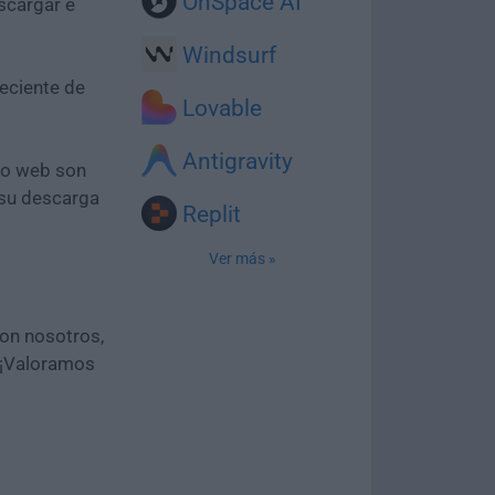
OnSpace AI
scargar e
Windsurf
eciente de
Lovable
Antigravity
tio web son
 su descarga
Replit
Ver más »
con nosotros,
 ¡Valoramos