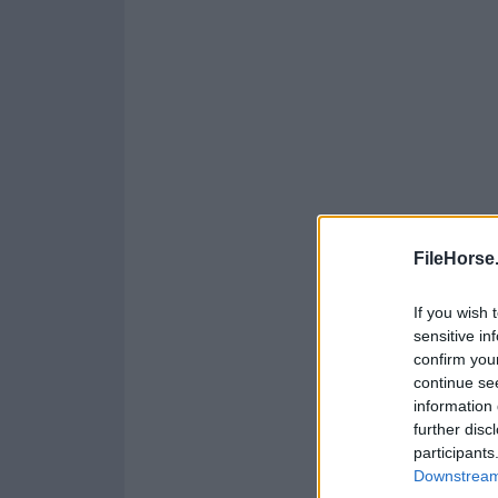
FileHorse
If you wish 
sensitive in
confirm you
continue se
information 
further disc
participants
Downstream 