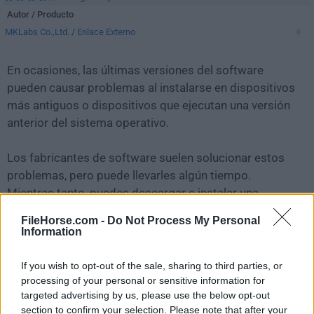
Autor / Producto
MKLabs Co.,Ltd.
/
Enlace Externo
En ocasiones, las últimas versiones del software
pueden causar problemas al instalarse en dispositivos
más antiguos o dispositivos que ejecutan una versión
anterior del sistema operativo.
Los fabricantes de software suelen solucionar estos
problemas, pero puede llevarles algún tiempo.
Mientras tanto, puedes descargar e instalar una
versión anterior de
StarUML 5.1.0
.
FileHorse.com -
Do Not Process My Personal
Information
Para aquellos interesados en descargar la versión más
reciente de
StarUML
o leer nuestra reseña,
If you wish to opt-out of the sale, sharing to third parties, or
simplemente haz
clic aquí
.
processing of your personal or sensitive information for
targeted advertising by us, please use the below opt-out
section to confirm your selection. Please note that after your