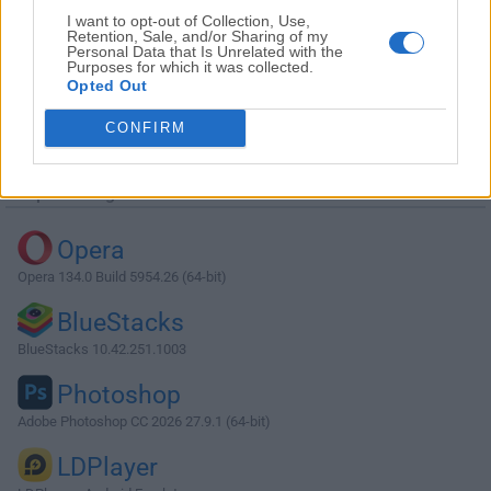
I want to opt-out of Collection, Use,
Retention, Sale, and/or Sharing of my
Personal Data that Is Unrelated with the
Purposes for which it was collected.
Opted Out
Descargar StarUML 5.1.0
CONFIRM
¿Por qué se publica esta aplicación en Filehorse? (
Más
información
)
Top Descargas
Opera
Opera 134.0 Build 5954.26 (64-bit)
BlueStacks
BlueStacks 10.42.251.1003
Photoshop
Adobe Photoshop CC 2026 27.9.1 (64-bit)
LDPlayer