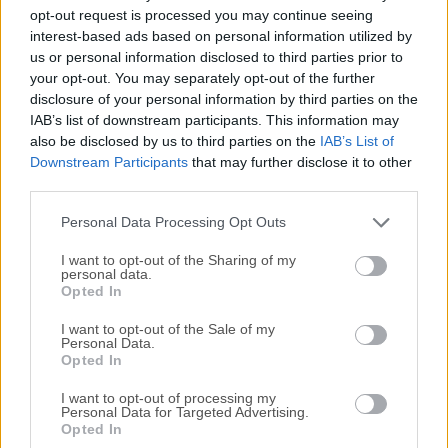
Todas las versiones antiguas distribuidas en nuestro
opt-out request is processed you may continue seeing
sitio web son completamente libres de virus y están
interest-based ads based on personal information utilized by
disponibles para su descarga sin costo alguno.
us or personal information disclosed to third parties prior to
your opt-out. You may separately opt-out of the further
disclosure of your personal information by third parties on the
Nos encantaría saber de ti
IAB’s list of downstream participants. This information may
also be disclosed by us to third parties on the
IAB’s List of
Si tienes alguna pregunta o idea que desees compartir
Downstream Participants
that may further disclose it to other
con nosotros, dirígete a nuestra
página de contacto
y
third parties.
háznoslo saber. ¡Valoramos tu opinión!
Personal Data Processing Opt Outs
I want to opt-out of the Sharing of my
personal data.
Opted In
I want to opt-out of the Sale of my
Personal Data.
Opted In
I want to opt-out of processing my
Personal Data for Targeted Advertising.
Opted In