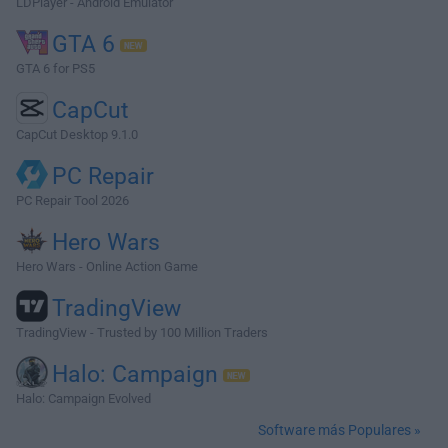
LDPlayer - Android Emulator
GTA 6
GTA 6 for PS5
CapCut
CapCut Desktop 9.1.0
PC Repair
PC Repair Tool 2026
Hero Wars
Hero Wars - Online Action Game
TradingView
TradingView - Trusted by 100 Million Traders
Halo: Campaign
Halo: Campaign Evolved
Software más Populares »