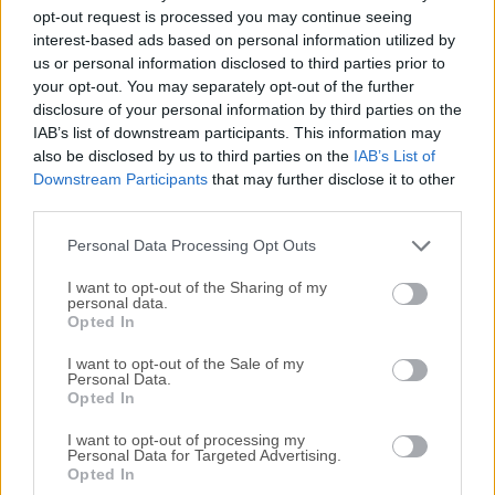
Todas las versiones antiguas distribuidas en nuestro
opt-out request is processed you may continue seeing
sitio web son completamente libres de virus y están
interest-based ads based on personal information utilized by
disponibles para su descarga sin costo alguno.
us or personal information disclosed to third parties prior to
your opt-out. You may separately opt-out of the further
disclosure of your personal information by third parties on the
Nos encantaría saber de ti
IAB’s list of downstream participants. This information may
also be disclosed by us to third parties on the
IAB’s List of
Si tienes alguna pregunta o idea que desees compartir
Downstream Participants
that may further disclose it to other
con nosotros, dirígete a nuestra
página de contacto
y
third parties.
háznoslo saber. ¡Valoramos tu opinión!
Personal Data Processing Opt Outs
I want to opt-out of the Sharing of my
personal data.
Opted In
I want to opt-out of the Sale of my
Personal Data.
Opted In
I want to opt-out of processing my
Personal Data for Targeted Advertising.
Opted In