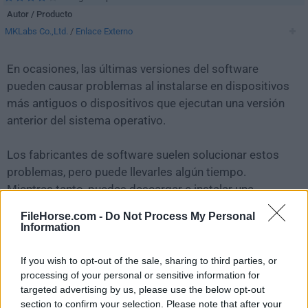
Autor / Producto
MKLabs Co.,Ltd.
/
Enlace Externo
En ocasiones, las últimas versiones del software
pueden causar problemas al instalarse en dispositivos
más antiguos o dispositivos que ejecutan una versión
anterior del sistema operativo.
Los fabricantes de software suelen solucionar estos
problemas, pero puede llevarles algún tiempo.
Mientras tanto, puedes descargar e instalar una
versión anterior de
StarUML 6.3.0
.
FileHorse.com -
Do Not Process My Personal
Information
Para aquellos interesados en descargar la versión más
reciente de
StarUML
o leer nuestra reseña,
If you wish to opt-out of the sale, sharing to third parties, or
simplemente haz
clic aquí
.
processing of your personal or sensitive information for
targeted advertising by us, please use the below opt-out
section to confirm your selection. Please note that after your