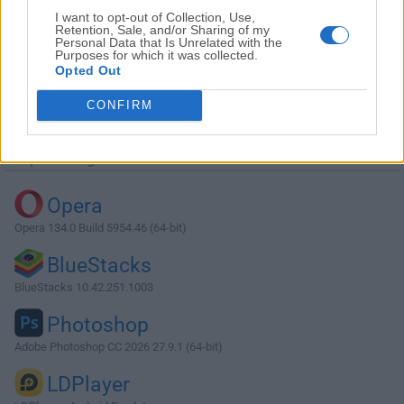
I want to opt-out of Collection, Use,
Retention, Sale, and/or Sharing of my
Personal Data that Is Unrelated with the
Purposes for which it was collected.
Opted Out
Descargar StarUML 6.3.0
CONFIRM
¿Por qué se publica esta aplicación en Filehorse? (
Más
información
)
Top Descargas
Opera
Opera 134.0 Build 5954.46 (64-bit)
BlueStacks
BlueStacks 10.42.251.1003
Photoshop
Adobe Photoshop CC 2026 27.9.1 (64-bit)
LDPlayer