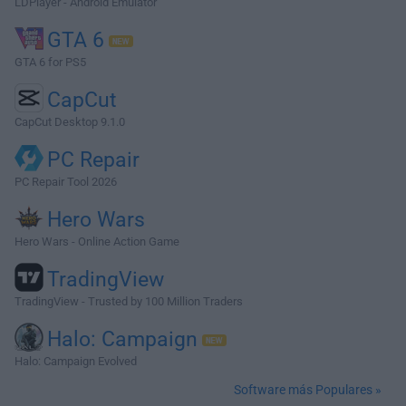
LDPlayer - Android Emulator
GTA 6
GTA 6 for PS5
CapCut
CapCut Desktop 9.1.0
PC Repair
PC Repair Tool 2026
Hero Wars
Hero Wars - Online Action Game
TradingView
TradingView - Trusted by 100 Million Traders
Halo: Campaign
Halo: Campaign Evolved
Software más Populares »