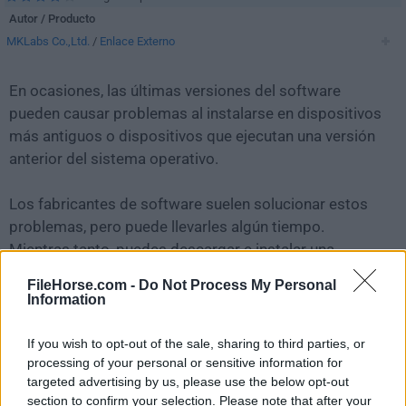
Autor / Producto
MKLabs Co.,Ltd.
/
Enlace Externo
En ocasiones, las últimas versiones del software
pueden causar problemas al instalarse en dispositivos
más antiguos o dispositivos que ejecutan una versión
anterior del sistema operativo.
Los fabricantes de software suelen solucionar estos
problemas, pero puede llevarles algún tiempo.
Mientras tanto, puedes descargar e instalar una
versión anterior de
StarUML 6.3.3
.
FileHorse.com -
Do Not Process My Personal
Information
Para aquellos interesados en descargar la versión más
reciente de
StarUML
o leer nuestra reseña,
If you wish to opt-out of the sale, sharing to third parties, or
simplemente haz
clic aquí
.
processing of your personal or sensitive information for
targeted advertising by us, please use the below opt-out
section to confirm your selection. Please note that after your