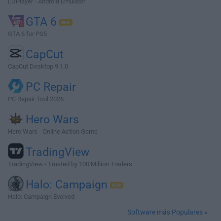
LDPlayer - Android Emulator
GTA 6
GTA 6 for PS5
CapCut
CapCut Desktop 9.1.0
PC Repair
PC Repair Tool 2026
Hero Wars
Hero Wars - Online Action Game
TradingView
TradingView - Trusted by 100 Million Traders
Halo: Campaign
Halo: Campaign Evolved
Software más Populares »