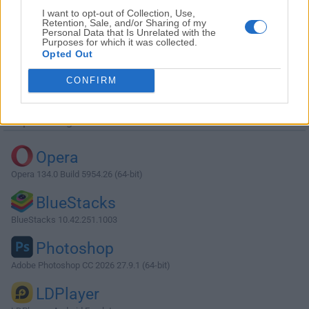
I want to opt-out of Collection, Use,
Retention, Sale, and/or Sharing of my
Personal Data that Is Unrelated with the
Purposes for which it was collected.
Opted Out
Descargar StarUML 6.3.3
CONFIRM
¿Por qué se publica esta aplicación en Filehorse? (
Más
información
)
Top Descargas
Opera
Opera 134.0 Build 5954.26 (64-bit)
BlueStacks
BlueStacks 10.42.251.1003
Photoshop
Adobe Photoshop CC 2026 27.9.1 (64-bit)
LDPlayer