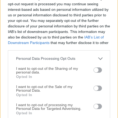
Todas las versiones antiguas distribuidas en nuestro
opt-out request is processed you may continue seeing
sitio web son completamente libres de virus y están
interest-based ads based on personal information utilized by
disponibles para su descarga sin costo alguno.
us or personal information disclosed to third parties prior to
your opt-out. You may separately opt-out of the further
disclosure of your personal information by third parties on the
Nos encantaría saber de ti
IAB’s list of downstream participants. This information may
also be disclosed by us to third parties on the
IAB’s List of
Si tienes alguna pregunta o idea que desees compartir
Downstream Participants
that may further disclose it to other
con nosotros, dirígete a nuestra
página de contacto
y
third parties.
háznoslo saber. ¡Valoramos tu opinión!
Personal Data Processing Opt Outs
I want to opt-out of the Sharing of my
personal data.
Opted In
I want to opt-out of the Sale of my
Personal Data.
Opted In
I want to opt-out of processing my
Personal Data for Targeted Advertising.
Opted In