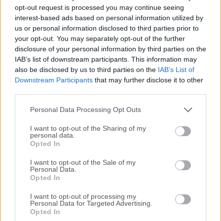
Todas las versiones antiguas distribuidas en nuestro
opt-out request is processed you may continue seeing
sitio web son completamente libres de virus y están
interest-based ads based on personal information utilized by
disponibles para su descarga sin costo alguno.
us or personal information disclosed to third parties prior to
your opt-out. You may separately opt-out of the further
disclosure of your personal information by third parties on the
Nos encantaría saber de ti
IAB’s list of downstream participants. This information may
also be disclosed by us to third parties on the
IAB’s List of
Si tienes alguna pregunta o idea que desees compartir
Downstream Participants
that may further disclose it to other
con nosotros, dirígete a nuestra
página de contacto
y
third parties.
háznoslo saber. ¡Valoramos tu opinión!
Personal Data Processing Opt Outs
I want to opt-out of the Sharing of my
personal data.
Opted In
I want to opt-out of the Sale of my
Personal Data.
Opted In
I want to opt-out of processing my
Personal Data for Targeted Advertising.
Opted In