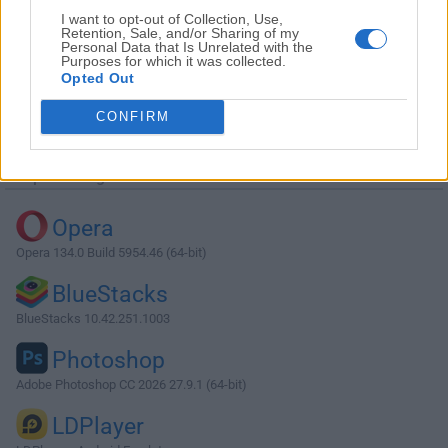
I want to opt-out of Collection, Use,
Retention, Sale, and/or Sharing of my
Personal Data that Is Unrelated with the
Purposes for which it was collected.
Opted Out
Descargar StarUML 7.0.0
CONFIRM
¿Por qué se publica esta aplicación en Filehorse? (
Más
información
)
Top Descargas
Opera
Opera 134.0 Build 5954.46 (64-bit)
BlueStacks
BlueStacks 10.42.251.1003
Photoshop
Adobe Photoshop CC 2026 27.9.1 (64-bit)
LDPlayer