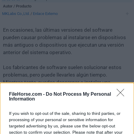
Autor / Producto
MKLabs Co.,Ltd.
/
Enlace Externo
En ocasiones, las últimas versiones del software
pueden causar problemas al instalarse en dispositivos
más antiguos o dispositivos que ejecutan una versión
anterior del sistema operativo.
Los fabricantes de software suelen solucionar estos
problemas, pero puede llevarles algún tiempo.
Mientras tanto, puedes descargar e instalar una
versión anterior de
StarUML 7.0.0
.
FileHorse.com -
Do Not Process My Personal
Information
Para aquellos interesados en descargar la versión más
reciente de
StarUML
o leer nuestra reseña,
If you wish to opt-out of the sale, sharing to third parties, or
simplemente haz
clic aquí
.
processing of your personal or sensitive information for
targeted advertising by us, please use the below opt-out
section to confirm your selection. Please note that after your