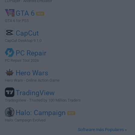
LDPlayer - Android Emulator
GTA 6
GTA 6 for PS5
CapCut
CapCut Desktop 9.1.0
PC Repair
PC Repair Tool 2026
Hero Wars
Hero Wars - Online Action Game
TradingView
TradingView - Trusted by 100 Million Traders
Halo: Campaign
Halo: Campaign Evolved
Software más Populares »