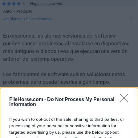
Haga clic para votar
Autor / Producto
Jon Skinner
/
Enlace Externo
En ocasiones, las últimas versiones del software
pueden causar problemas al instalarse en dispositivos
más antiguos o dispositivos que ejecutan una versión
anterior del sistema operativo.
Los fabricantes de software suelen solucionar estos
problemas, pero puede llevarles algún tiempo.
Mientras tanto, puedes descargar e instalar una
versión anterior de
Sublime Text 3124 (64-bit)
.
FileHorse.com -
Do Not Process My Personal
Information
Para aquellos interesados en descargar la versión más
If you wish to opt-out of the sale, sharing to third parties, or
reciente de
Sublime Text
o leer nuestra reseña,
processing of your personal or sensitive information for
simplemente haz
clic aquí
.
targeted advertising by us, please use the below opt-out