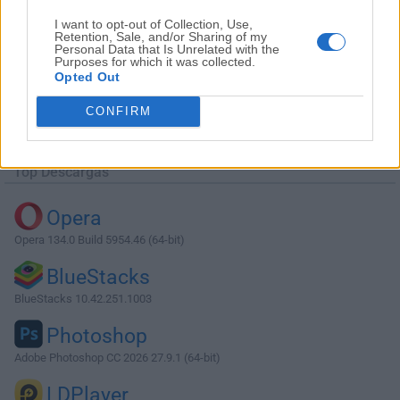
I want to opt-out of Collection, Use,
Retention, Sale, and/or Sharing of my
Personal Data that Is Unrelated with the
Purposes for which it was collected.
Opted Out
Descargar Sublime Text 3124 (64-bit)
CONFIRM
¿Por qué se publica esta aplicación en Filehorse? (
Más
información
)
Top Descargas
Opera
Opera 134.0 Build 5954.46 (64-bit)
BlueStacks
BlueStacks 10.42.251.1003
Photoshop
Adobe Photoshop CC 2026 27.9.1 (64-bit)
LDPlayer