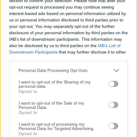
section to confirm your selection. Please note that after your
Todas las versiones antiguas distribuidas en nuestro
opt-out request is processed you may continue seeing
sitio web son completamente libres de virus y están
interest-based ads based on personal information utilized by
us or personal information disclosed to third parties prior to
disponibles para su descarga sin costo alguno.
your opt-out. You may separately opt-out of the further
disclosure of your personal information by third parties on the
Nos encantaría saber de ti
IAB’s list of downstream participants. This information may
also be disclosed by us to third parties on the
IAB’s List of
Si tienes alguna pregunta o idea que desees compartir
Downstream Participants
that may further disclose it to other
third parties.
con nosotros, dirígete a nuestra
página de contacto
y
háznoslo saber. ¡Valoramos tu opinión!
Personal Data Processing Opt Outs
I want to opt-out of the Sharing of my
personal data.
Opted In
I want to opt-out of the Sale of my
Personal Data.
Opted In
I want to opt-out of processing my
Personal Data for Targeted Advertising.
Opted In