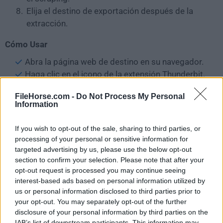
Elija el destino de exportación después de la
extracción.
Cómo Usar
Abra la página web de destino en su navegador.
Haga clic en el icono de la extensión Thunderbit.
Elija sugerencias de campos de IA o escriba qué
FileHorse.com -
Do Not Process My Personal
datos desea.
Information
Revise las columnas sugeridas y elimine lo
innecesario.
If you wish to opt-out of the sale, sharing to third parties, or
Seleccione si necesita scraping de la página
processing of your personal or sensitive information for
actual, scraping de subpáginas o paginación.
targeted advertising by us, please use the below opt-out
section to confirm your selection. Please note that after your
Ejecute el scraper y espere a que Thunderbit
opt-out request is processed you may continue seeing
recopile los datos.
interest-based ads based on personal information utilized by
Previsualice la tabla extraída.
us or personal information disclosed to third parties prior to
Corrija los nombres de las columnas o elimine
your opt-out. You may separately opt-out of the further
filas duplicadas si es necesario.
disclosure of your personal information by third parties on the
IAB’s list of downstream participants. This information may