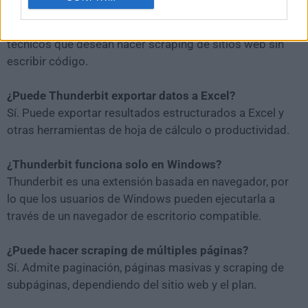
¿Thunderbit es adecuado para principiantes?
Sí. Thunderbit está diseñado para usuarios no
técnicos que desean hacer scraping de sitios web sin
escribir código.
¿Puede Thunderbit exportar datos a Excel?
Sí. Puede exportar resultados estructurados a Excel y
otras herramientas de hoja de cálculo o productividad.
¿Thunderbit funciona solo en Windows?
Thunderbit es una extensión basada en navegador, por
lo que los usuarios de Windows pueden ejecutarla a
través de un navegador de escritorio compatible.
¿Puede hacer scraping de múltiples páginas?
Sí. Admite paginación, páginas masivas y scraping de
subpáginas, dependiendo del sitio web y el plan.