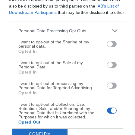
Exporte el resultado final a
Excel
, CSV, Google
also be disclosed by us to third parties on the
IAB’s List of
Sheets, Airtable o Notion.
Downstream Participants
that may further disclose it to other
Utilice el scraping programado si los mismos
third parties.
datos necesitan monitoreo regular.
Personal Data Processing Opt Outs
I want to opt-out of the Sharing of my
personal data.
Opted In
I want to opt-out of the Sale of my
Personal Data.
Opted In
I want to opt-out of processing my
Personal Data for Targeted Advertising.
Opted In
I want to opt-out of Collection, Use,
Retention, Sale, and/or Sharing of my
Personal Data that Is Unrelated with the
Purposes for which it was collected.
Opted Out
Preguntas Frecuentes
CONFIRM