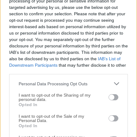
reciente de
UC Browser for Desktop
o leer nuestra
processing of your personal or sensitive information for
targeted advertising by us, please use the below opt-out
reseña, simplemente haz
clic aquí
.
section to confirm your selection. Please note that after your
opt-out request is processed you may continue seeing
Todas las versiones antiguas distribuidas en nuestro
interest-based ads based on personal information utilized by
sitio web son completamente libres de virus y están
us or personal information disclosed to third parties prior to
disponibles para su descarga sin costo alguno.
your opt-out. You may separately opt-out of the further
disclosure of your personal information by third parties on the
IAB’s list of downstream participants. This information may
Nos encantaría saber de ti
also be disclosed by us to third parties on the
IAB’s List of
Downstream Participants
that may further disclose it to other
Si tienes alguna pregunta o idea que desees compartir
third parties.
con nosotros, dirígete a nuestra
página de contacto
y
Personal Data Processing Opt Outs
háznoslo saber. ¡Valoramos tu opinión!
I want to opt-out of the Sharing of my
personal data.
Opted In
I want to opt-out of the Sale of my
Personal Data.
Opted In