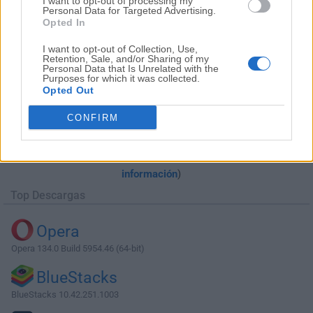
I want to opt-out of processing my
Personal Data for Targeted Advertising.
Opted In
I want to opt-out of Collection, Use,
Retention, Sale, and/or Sharing of my
Personal Data that Is Unrelated with the
Purposes for which it was collected.
Opted Out
Descargar UC Browser for Windows
CONFIRM
5.2.2509.1041
¿Por qué se publica esta aplicación en Filehorse? (
Más
información
)
Top Descargas
Opera
Opera 134.0 Build 5954.46 (64-bit)
BlueStacks
BlueStacks 10.42.251.1003