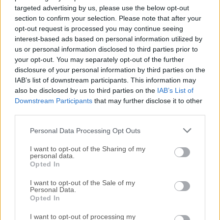
reseña, simplemente haz
clic aquí
.
targeted advertising by us, please use the below opt-out
section to confirm your selection. Please note that after your
opt-out request is processed you may continue seeing
Todas las versiones antiguas distribuidas en nuestro
interest-based ads based on personal information utilized by
sitio web son completamente libres de virus y están
us or personal information disclosed to third parties prior to
disponibles para su descarga sin costo alguno.
your opt-out. You may separately opt-out of the further
disclosure of your personal information by third parties on the
Nos encantaría saber de ti
IAB’s list of downstream participants. This information may
also be disclosed by us to third parties on the
IAB’s List of
Downstream Participants
that may further disclose it to other
Si tienes alguna pregunta o idea que desees compartir
third parties.
con nosotros, dirígete a nuestra
página de contacto
y
háznoslo saber. ¡Valoramos tu opinión!
Personal Data Processing Opt Outs
I want to opt-out of the Sharing of my
personal data.
Opted In
I want to opt-out of the Sale of my
Personal Data.
Opted In
I want to opt-out of processing my