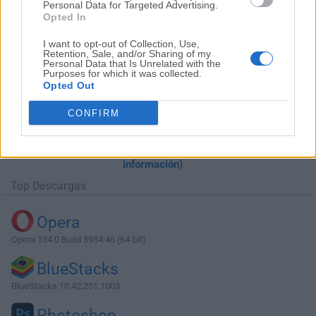
Personal Data for Targeted Advertising.
Opted In
I want to opt-out of Collection, Use,
Retention, Sale, and/or Sharing of my
Personal Data that Is Unrelated with the
Purposes for which it was collected.
Opted Out
Descargar UniFi Network Controller
CONFIRM
6.4.54
¿Por qué se publica esta aplicación en Filehorse? (
Más
información
)
Top Descargas
Opera
Opera 134.0 Build 5954.46 (64-bit)
BlueStacks
BlueStacks 10.42.251.1003
Photoshop