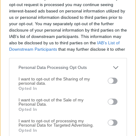
Todas las versiones antiguas distribuidas en nuestro
opt-out request is processed you may continue seeing
sitio web son completamente libres de virus y están
interest-based ads based on personal information utilized by
disponibles para su descarga sin costo alguno.
us or personal information disclosed to third parties prior to
your opt-out. You may separately opt-out of the further
disclosure of your personal information by third parties on the
Nos encantaría saber de ti
IAB’s list of downstream participants. This information may
also be disclosed by us to third parties on the
IAB’s List of
Si tienes alguna pregunta o idea que desees compartir
Downstream Participants
that may further disclose it to other
con nosotros, dirígete a nuestra
página de contacto
y
third parties.
háznoslo saber. ¡Valoramos tu opinión!
Personal Data Processing Opt Outs
I want to opt-out of the Sharing of my
personal data.
Opted In
I want to opt-out of the Sale of my
Personal Data.
Opted In
I want to opt-out of processing my
Personal Data for Targeted Advertising.
Opted In