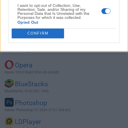
I want to opt-out of Collection, Use,
Retention, Sale, and/or Sharing of my
Personal Data that Is Unrelated with the
Purposes for which it was collected.
Opted Out
Descargar Virtual DJ 2025 Build 8615
CONFIRM
¿Por qué se publica esta aplicación en Filehorse? (
Más
información
)
Top Descargas
Opera
Opera 134.0 Build 5954.46 (64-bit)
BlueStacks
BlueStacks 10.42.251.1003
Photoshop
Adobe Photoshop CC 2026 27.9.1 (64-bit)
LDPlayer