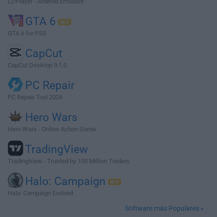
LDPlayer - Android Emulator
GTA 6
GTA 6 for PS5
CapCut
CapCut Desktop 9.1.0
PC Repair
PC Repair Tool 2026
Hero Wars
Hero Wars - Online Action Game
TradingView
TradingView - Trusted by 100 Million Traders
Halo: Campaign
Halo: Campaign Evolved
Software más Populares »