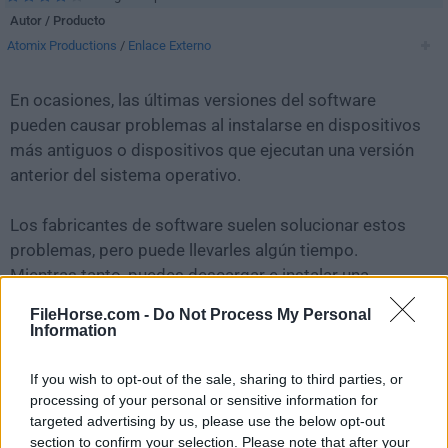
Autor / Producto
Atomix Productions
/
Enlace Externo
En ocasiones, las últimas versiones del software
pueden causar problemas al instalarse en dispositivos
más antiguos o dispositivos que ejecutan una versión
anterior del sistema operativo.
Los fabricantes de software suelen solucionar estos
problemas, pero puede llevarles algún tiempo.
Mientras tanto, puedes descargar e instalar una
versión anterior de
Virtual DJ 2025 Build 8615
.
FileHorse.com -
Do Not Process My Personal
Information
Para aquellos interesados en descargar la versión más
reciente de
Virtual DJ
o leer nuestra reseña,
If you wish to opt-out of the sale, sharing to third parties, or
simplemente haz
clic aquí
.
processing of your personal or sensitive information for
targeted advertising by us, please use the below opt-out
section to confirm your selection. Please note that after your