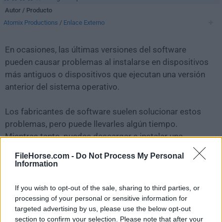
Autor / Producto
Atomix Productions
/
Enlace Externo
En ocasiones, las últimas versiones del software
pueden causar problemas al instalarse en dispositivos
más antiguos o dispositivos que ejecutan una versión
anterior del sistema operativo.
Los fabricantes de software suelen solucionar estos
problemas, pero puede llevarles algún tiempo.
Mientras tanto, puedes descargar e instalar una
versión anterior de
Virtual DJ 2025 Build 8644
.
FileHorse.com -
Do Not Process My Personal
Information
Para aquellos interesados en descargar la versión más
reciente de
Virtual DJ
o leer nuestra reseña,
If you wish to opt-out of the sale, sharing to third parties, or
simplemente haz
clic aquí
.
processing of your personal or sensitive information for
targeted advertising by us, please use the below opt-out
section to confirm your selection. Please note that after your