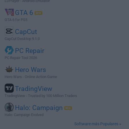
LDPlayer - Android Emulator
GTA 6
GTA 6 for PS5
CapCut
CapCut Desktop 9.1.0
PC Repair
PC Repair Tool 2026
Hero Wars
Hero Wars - Online Action Game
TradingView
TradingView - Trusted by 100 Million Traders
Halo: Campaign
Halo: Campaign Evolved
Software más Populares »