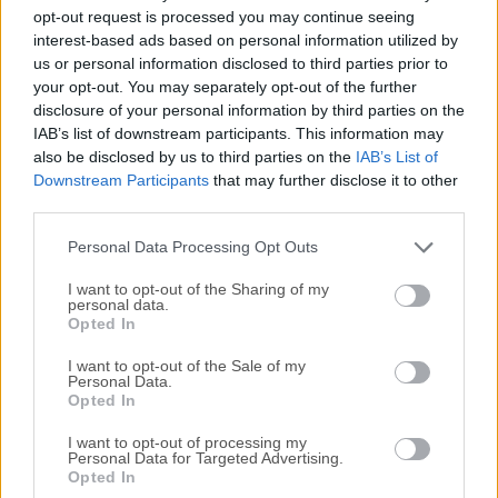
Todas las versiones antiguas distribuidas en nuestro
opt-out request is processed you may continue seeing
sitio web son completamente libres de virus y están
interest-based ads based on personal information utilized by
disponibles para su descarga sin costo alguno.
us or personal information disclosed to third parties prior to
your opt-out. You may separately opt-out of the further
disclosure of your personal information by third parties on the
Nos encantaría saber de ti
IAB’s list of downstream participants. This information may
also be disclosed by us to third parties on the
IAB’s List of
Si tienes alguna pregunta o idea que desees compartir
Downstream Participants
that may further disclose it to other
con nosotros, dirígete a nuestra
página de contacto
y
third parties.
háznoslo saber. ¡Valoramos tu opinión!
Personal Data Processing Opt Outs
I want to opt-out of the Sharing of my
personal data.
Opted In
I want to opt-out of the Sale of my
Personal Data.
Opted In
I want to opt-out of processing my
Personal Data for Targeted Advertising.
Opted In