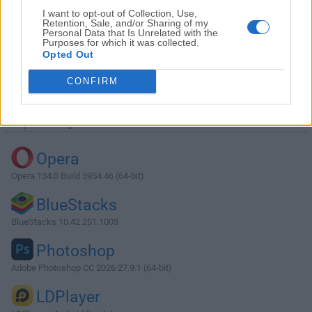
I want to opt-out of Collection, Use,
Retention, Sale, and/or Sharing of my
Personal Data that Is Unrelated with the
Purposes for which it was collected.
Opted Out
Descargar Virtual DJ 2025 Build 8644
CONFIRM
¿Por qué se publica esta aplicación en Filehorse? (
Más
información
)
Top Descargas
Opera
Opera 134.0 Build 5954.46 (64-bit)
BlueStacks
BlueStacks 10.42.251.1003
Photoshop
Adobe Photoshop CC 2026 27.9.1 (64-bit)
LDPlayer