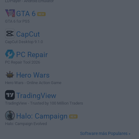
LDPlayer - Android Emulator
GTA 6
GTA 6 for PS5
CapCut
CapCut Desktop 9.1.0
PC Repair
PC Repair Tool 2026
Hero Wars
Hero Wars - Online Action Game
TradingView
TradingView - Trusted by 100 Million Traders
Halo: Campaign
Halo: Campaign Evolved
Software más Populares »