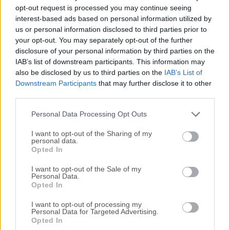
Todas las versiones antiguas distribuidas en nuestro
opt-out request is processed you may continue seeing
sitio web son completamente libres de virus y están
interest-based ads based on personal information utilized by
disponibles para su descarga sin costo alguno.
us or personal information disclosed to third parties prior to
your opt-out. You may separately opt-out of the further
disclosure of your personal information by third parties on the
Nos encantaría saber de ti
IAB’s list of downstream participants. This information may
also be disclosed by us to third parties on the
IAB’s List of
Si tienes alguna pregunta o idea que desees compartir
Downstream Participants
that may further disclose it to other
con nosotros, dirígete a nuestra
página de contacto
y
third parties.
háznoslo saber. ¡Valoramos tu opinión!
Personal Data Processing Opt Outs
I want to opt-out of the Sharing of my
personal data.
Opted In
I want to opt-out of the Sale of my
Personal Data.
Opted In
I want to opt-out of processing my
Personal Data for Targeted Advertising.
Opted In