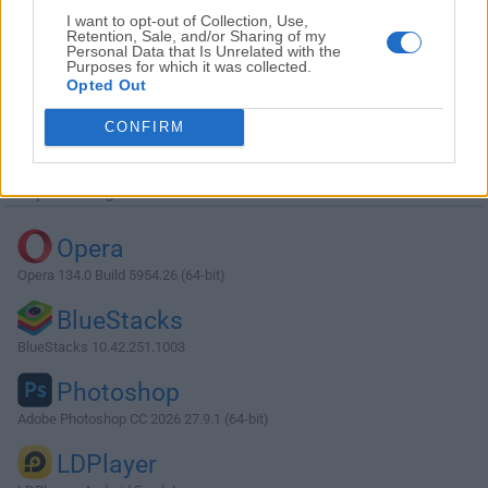
I want to opt-out of Collection, Use,
Retention, Sale, and/or Sharing of my
Personal Data that Is Unrelated with the
Purposes for which it was collected.
Opted Out
Descargar Vivaldi 1.9.818.50 (64-bit)
CONFIRM
¿Por qué se publica esta aplicación en Filehorse? (
Más
información
)
Top Descargas
Opera
Opera 134.0 Build 5954.26 (64-bit)
BlueStacks
BlueStacks 10.42.251.1003
Photoshop
Adobe Photoshop CC 2026 27.9.1 (64-bit)
LDPlayer