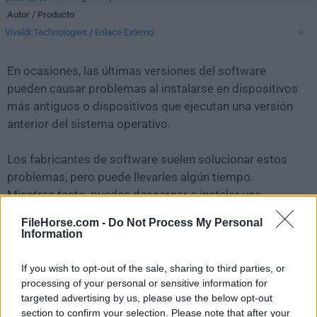
Autor / Producto
Vivaldi Technologies
/
Enlace Externo
En ocasiones, las últimas versiones del software
pueden causar problemas al instalarse en dispositivos
más antiguos o dispositivos que ejecutan una versión
anterior del sistema operativo.
Los fabricantes de software suelen solucionar estos
problemas, pero puede llevarles algún tiempo.
Mientras tanto, puedes descargar e instalar una
versión anterior de
Vivaldi 1.9.818.50 (64-bit)
.
FileHorse.com -
Do Not Process My Personal
Information
Para aquellos interesados en descargar la versión más
reciente de
Vivaldi (64-bit)
o leer nuestra reseña,
If you wish to opt-out of the sale, sharing to third parties, or
simplemente haz
clic aquí
.
processing of your personal or sensitive information for
targeted advertising by us, please use the below opt-out
section to confirm your selection. Please note that after your