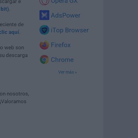
Opera GX
scargar e
bit)
.
AdsPower
eciente de
iTop Browser
clic aquí
.
Firefox
tio web son
 su descarga
Chrome
Ver más »
con nosotros,
 ¡Valoramos