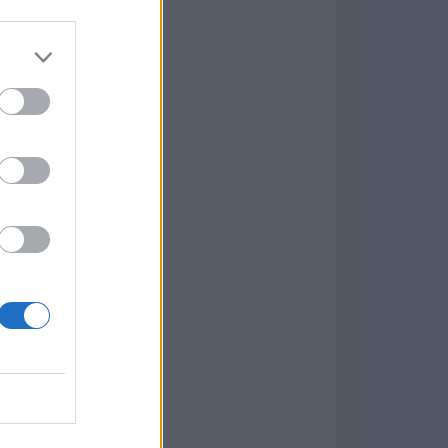
Game
aign
ás Populares »