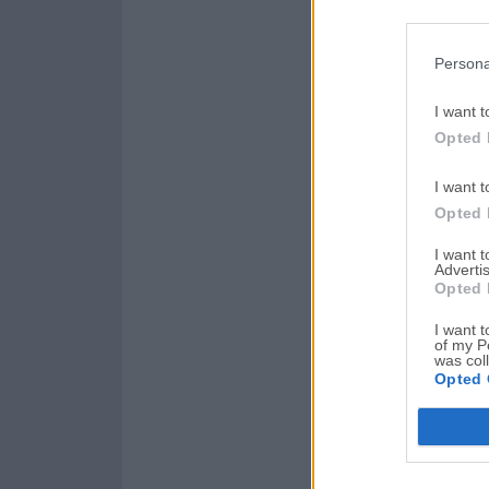
Persona
I want t
Opted 
I want t
Opted 
I want 
Advertis
Opted 
I want t
of my P
was col
Opted 