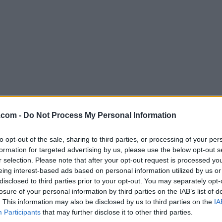
.com -
Do Not Process My Personal Information
Descargar Vivaldi 5.5.2805.32 (64-b
¿Por qué se publica esta aplicación en Filehorse? (
Más in
to opt-out of the sale, sharing to third parties, or processing of your per
formation for targeted advertising by us, please use the below opt-out s
r selection. Please note that after your opt-out request is processed y
Imágenes
eing interest-based ads based on personal information utilized by us or
disclosed to third parties prior to your opt-out. You may separately opt-
losure of your personal information by third parties on the IAB’s list of
. This information may also be disclosed by us to third parties on the
IA
Participants
that may further disclose it to other third parties.