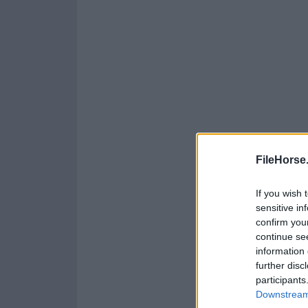
FileHorse
If you wish 
sensitive in
confirm you
continue se
information 
further disc
participants
Downstream 