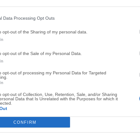
Top Descargas
l Data Processing Opt Outs
Opera
BlueStacks
o opt-out of the Sharing of my personal data.
Opera 134.0 Build 5954.46 (64-bit)
BlueStacks 10.42.251.1003
In
Photoshop
LDPlayer
o opt-out of the Sale of my Personal Data.
Adobe Photoshop CC 2026 27.9.1 (64-bit)
LDPlayer - Android Emulator
In
GTA 6
CapCut
to opt-out of processing my Personal Data for Targeted
GTA 6 for PS5
CapCut Desktop 9.1.0
ing.
In
PC Repair
Hero Wars
o opt-out of Collection, Use, Retention, Sale, and/or Sharing
PC Repair Tool 2026
Hero Wars - Online Action 
ersonal Data that Is Unrelated with the Purposes for which it
lected.
TradingView
Halo: Camp
Out
TradingView - Trusted by 100 Million Traders
Halo: Campaign Evolved
CONFIRM
Software m