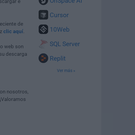
OnSpace AI
scargar e
Cursor
eciente de
10Web
az
clic aquí
.
SQL Server
tio web son
 su descarga
Replit
Ver más »
con nosotros,
 ¡Valoramos