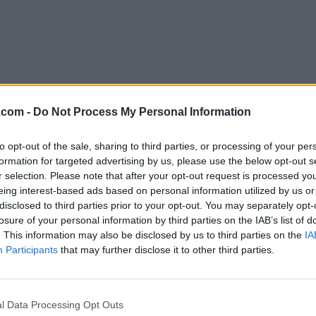
.com -
Do Not Process My Personal Information
to opt-out of the sale, sharing to third parties, or processing of your per
formation for targeted advertising by us, please use the below opt-out s
Descargar VMware ThinApp 5.2.
r selection. Please note that after your opt-out request is processed y
eing interest-based ads based on personal information utilized by us or
¿Por qué se publica esta aplicación en Filehorse? (
Más in
disclosed to third parties prior to your opt-out. You may separately opt-
losure of your personal information by third parties on the IAB’s list of
Top Descargas
. This information may also be disclosed by us to third parties on the
IA
Participants
that may further disclose it to other third parties.
Opera
BlueStacks
Opera 134.0 Build 5954.46 (64-bit)
BlueStacks 10.42.251.1003
l Data Processing Opt Outs
Photoshop
LDPlayer