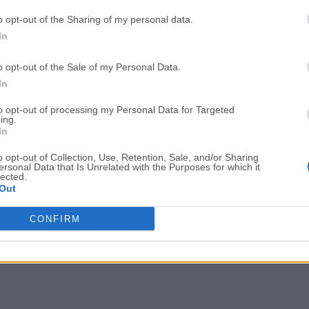
Adobe Photoshop CC 2026 27.9.1 (64-bit)
LDPlayer - Android Emulator
o opt-out of the Sharing of my personal data.
In
GTA 6
CapCut
GTA 6 for PS5
CapCut Desktop 9.1.0
o opt-out of the Sale of my Personal Data.
In
PC Repair
Hero Wars
PC Repair Tool 2026
Hero Wars - Online Action 
to opt-out of processing my Personal Data for Targeted
ing.
In
TradingView
Halo: Camp
TradingView - Trusted by 100 Million Traders
Halo: Campaign Evolved
o opt-out of Collection, Use, Retention, Sale, and/or Sharing
ersonal Data that Is Unrelated with the Purposes for which it
Software m
lected.
Out
CONFIRM