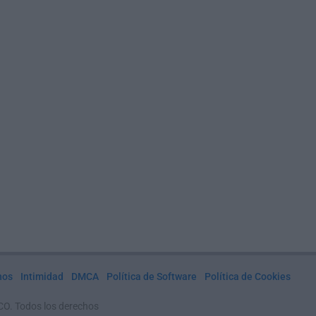
nos
Intimidad
DMCA
Política de Software
Política de Cookies
CO. Todos los derechos