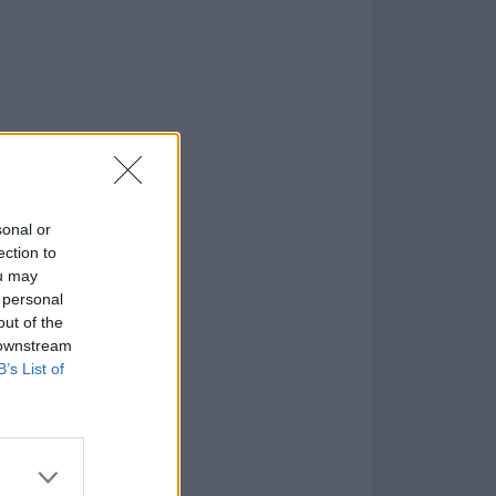
sonal or
ection to
5
ou may
 personal
formación
)
out of the
 downstream
B’s List of