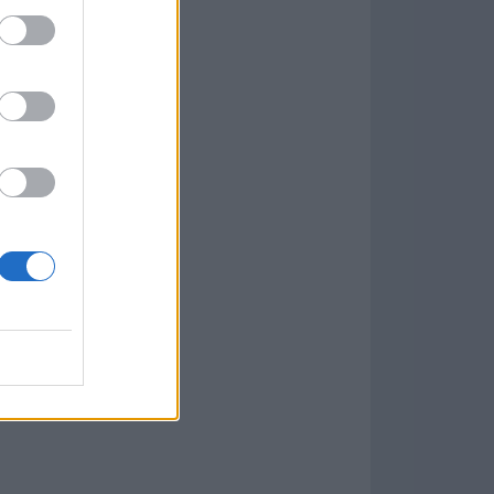
Game
aign
ás Populares »