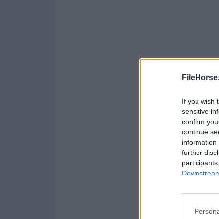
FileHorse
If you wish 
sensitive in
confirm you
continue se
information 
further disc
participants
Downstream 
Persona