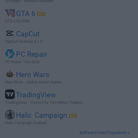
LDPlayer - Android Emulator
GTA 6
GTA 6 for PS5
CapCut
CapCut Desktop 9.1.0
PC Repair
PC Repair Tool 2026
Hero Wars
Hero Wars - Online Action Game
TradingView
TradingView - Trusted by 100 Million Traders
Halo: Campaign
Halo: Campaign Evolved
Software más Populares »