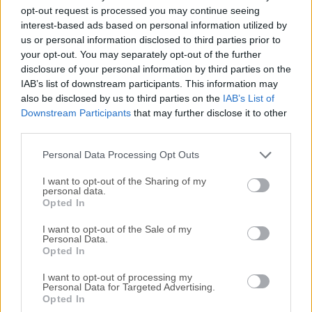
Todas las versiones antiguas distribuidas en nuestro
opt-out request is processed you may continue seeing
sitio web son completamente libres de virus y están
interest-based ads based on personal information utilized by
disponibles para su descarga sin costo alguno.
us or personal information disclosed to third parties prior to
your opt-out. You may separately opt-out of the further
disclosure of your personal information by third parties on the
Nos encantaría saber de ti
IAB’s list of downstream participants. This information may
also be disclosed by us to third parties on the
IAB’s List of
Si tienes alguna pregunta o idea que desees compartir
Downstream Participants
that may further disclose it to other
con nosotros, dirígete a nuestra
página de contacto
y
third parties.
háznoslo saber. ¡Valoramos tu opinión!
Personal Data Processing Opt Outs
I want to opt-out of the Sharing of my
personal data.
Opted In
I want to opt-out of the Sale of my
Personal Data.
Opted In
I want to opt-out of processing my
Personal Data for Targeted Advertising.
Opted In