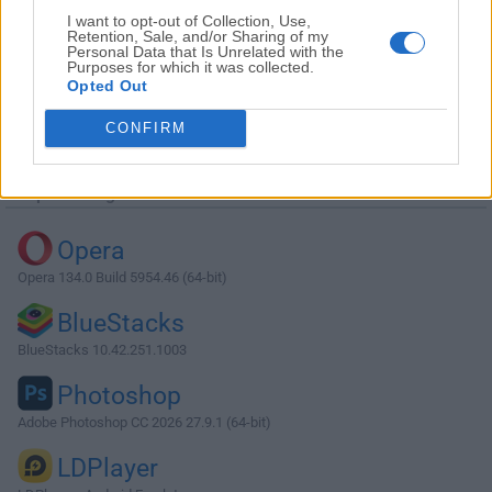
I want to opt-out of Collection, Use,
Retention, Sale, and/or Sharing of my
Personal Data that Is Unrelated with the
Purposes for which it was collected.
Opted Out
Descargar VNC 5.2.1
CONFIRM
¿Por qué se publica esta aplicación en Filehorse? (
Más
información
)
Top Descargas
Opera
Opera 134.0 Build 5954.46 (64-bit)
BlueStacks
BlueStacks 10.42.251.1003
Photoshop
Adobe Photoshop CC 2026 27.9.1 (64-bit)
LDPlayer