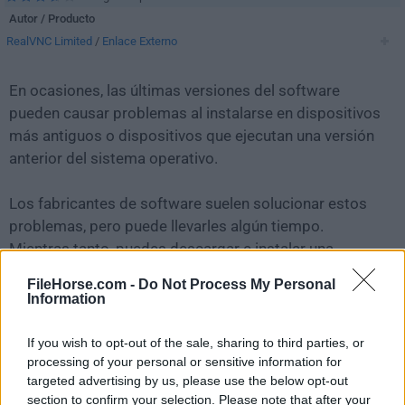
Autor / Producto
RealVNC Limited
/
Enlace Externo
En ocasiones, las últimas versiones del software
pueden causar problemas al instalarse en dispositivos
más antiguos o dispositivos que ejecutan una versión
anterior del sistema operativo.
Los fabricantes de software suelen solucionar estos
problemas, pero puede llevarles algún tiempo.
Mientras tanto, puedes descargar e instalar una
versión anterior de
VNC 5.2.1
.
FileHorse.com -
Do Not Process My Personal
Information
Para aquellos interesados en descargar la versión más
reciente de
VNC Server
o leer nuestra reseña,
If you wish to opt-out of the sale, sharing to third parties, or
simplemente haz
clic aquí
.
processing of your personal or sensitive information for
targeted advertising by us, please use the below opt-out
section to confirm your selection. Please note that after your