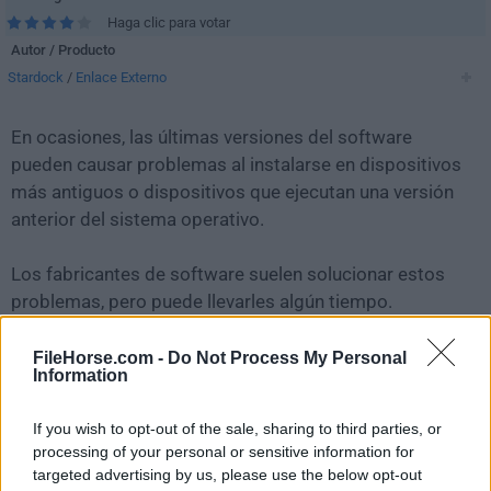
Haga clic para votar
Autor / Producto
Stardock
/
Enlace Externo
En ocasiones, las últimas versiones del software
pueden causar problemas al instalarse en dispositivos
más antiguos o dispositivos que ejecutan una versión
anterior del sistema operativo.
Los fabricantes de software suelen solucionar estos
problemas, pero puede llevarles algún tiempo.
Mientras tanto, puedes descargar e instalar una
versión anterior de
WindowBlinds 8.0.1
.
FileHorse.com -
Do Not Process My Personal
Information
Para aquellos interesados en descargar la versión más
If you wish to opt-out of the sale, sharing to third parties, or
reciente de
WindowBlinds
o leer nuestra reseña,
processing of your personal or sensitive information for
simplemente haz
clic aquí
.
targeted advertising by us, please use the below opt-out