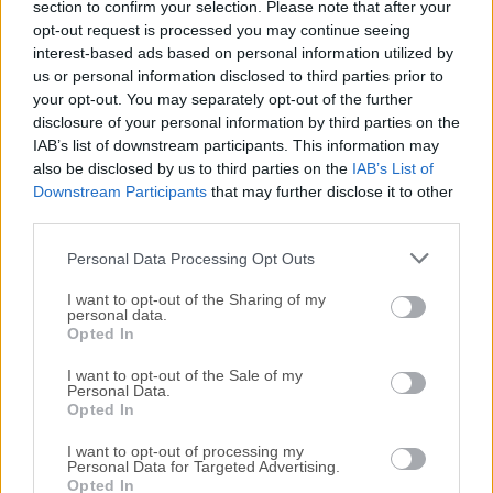
section to confirm your selection. Please note that after your
Todas las versiones antiguas distribuidas en nuestro
opt-out request is processed you may continue seeing
interest-based ads based on personal information utilized by
sitio web son completamente libres de virus y están
us or personal information disclosed to third parties prior to
disponibles para su descarga sin costo alguno.
your opt-out. You may separately opt-out of the further
disclosure of your personal information by third parties on the
Nos encantaría saber de ti
IAB’s list of downstream participants. This information may
also be disclosed by us to third parties on the
IAB’s List of
Downstream Participants
that may further disclose it to other
Si tienes alguna pregunta o idea que desees compartir
third parties.
con nosotros, dirígete a nuestra
página de contacto
y
háznoslo saber. ¡Valoramos tu opinión!
Personal Data Processing Opt Outs
I want to opt-out of the Sharing of my
personal data.
Opted In
I want to opt-out of the Sale of my
Personal Data.
Opted In
I want to opt-out of processing my
Personal Data for Targeted Advertising.
Opted In