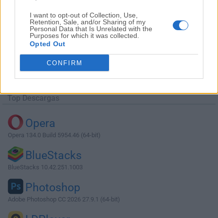
I want to opt-out of Collection, Use,
Retention, Sale, and/or Sharing of my
Personal Data that Is Unrelated with the
Purposes for which it was collected.
Opted Out
Descargar WindowBlinds 8.0.1
CONFIRM
¿Por qué se publica esta aplicación en Filehorse? (
Más
información
)
Top Descargas
Opera
Opera 134.0 Build 5954.46 (64-bit)
BlueStacks
BlueStacks 10.42.251.1003
Photoshop
Adobe Photoshop CC 2026 27.9.1 (64-bit)