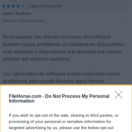
Haga clic para votar
Autor / Producto
Stardock
/
Enlace Externo
En ocasiones, las últimas versiones del software
pueden causar problemas al instalarse en dispositivos
más antiguos o dispositivos que ejecutan una versión
anterior del sistema operativo.
Los fabricantes de software suelen solucionar estos
problemas, pero puede llevarles algún tiempo.
Mientras tanto, puedes descargar e instalar una
versión anterior de
WindowBlinds 8.0.2
.
FileHorse.com -
Do Not Process My Personal
Information
Para aquellos interesados en descargar la versión más
If you wish to opt-out of the sale, sharing to third parties, or
reciente de
WindowBlinds
o leer nuestra reseña,
processing of your personal or sensitive information for
simplemente haz
clic aquí
.
targeted advertising by us, please use the below opt-out