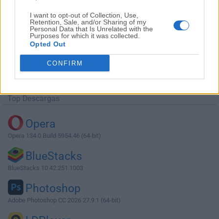
I want to opt-out of Collection, Use,
Retention, Sale, and/or Sharing of my
Personal Data that Is Unrelated with the
Purposes for which it was collected.
Opted Out
Descargar WindowBlinds 8.0.2
CONFIRM
¿Por qué se publica esta aplicación en Filehorse? (
Más
información
)
Top Descargas
Opera
Opera 134.0 Build 5954.46 (64-bit)
BlueStacks
BlueStacks 10.42.251.1003
Photoshop
Adobe Photoshop CC 2026 27.9.1 (64-bit)