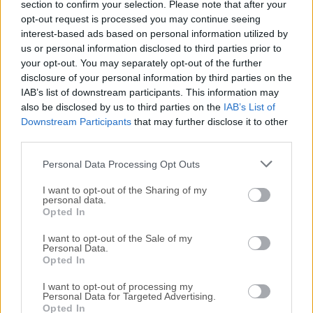
section to confirm your selection. Please note that after your
Todas las versiones antiguas distribuidas en nuestro
opt-out request is processed you may continue seeing
interest-based ads based on personal information utilized by
sitio web son completamente libres de virus y están
us or personal information disclosed to third parties prior to
disponibles para su descarga sin costo alguno.
your opt-out. You may separately opt-out of the further
disclosure of your personal information by third parties on the
Nos encantaría saber de ti
IAB’s list of downstream participants. This information may
also be disclosed by us to third parties on the
IAB’s List of
Downstream Participants
that may further disclose it to other
Si tienes alguna pregunta o idea que desees compartir
third parties.
con nosotros, dirígete a nuestra
página de contacto
y
háznoslo saber. ¡Valoramos tu opinión!
Personal Data Processing Opt Outs
I want to opt-out of the Sharing of my
personal data.
Opted In
I want to opt-out of the Sale of my
Personal Data.
Opted In
I want to opt-out of processing my
Personal Data for Targeted Advertising.
Opted In