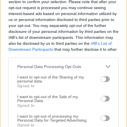
section to confirm your selection. Please note that after your
Todas las versiones antiguas distribuidas en nuestro
opt-out request is processed you may continue seeing
interest-based ads based on personal information utilized by
sitio web son completamente libres de virus y están
us or personal information disclosed to third parties prior to
disponibles para su descarga sin costo alguno.
your opt-out. You may separately opt-out of the further
disclosure of your personal information by third parties on the
Nos encantaría saber de ti
IAB’s list of downstream participants. This information may
also be disclosed by us to third parties on the
IAB’s List of
Downstream Participants
that may further disclose it to other
Si tienes alguna pregunta o idea que desees compartir
third parties.
con nosotros, dirígete a nuestra
página de contacto
y
háznoslo saber. ¡Valoramos tu opinión!
Personal Data Processing Opt Outs
I want to opt-out of the Sharing of my
personal data.
Opted In
I want to opt-out of the Sale of my
Personal Data.
Opted In
I want to opt-out of processing my
Personal Data for Targeted Advertising.
Opted In