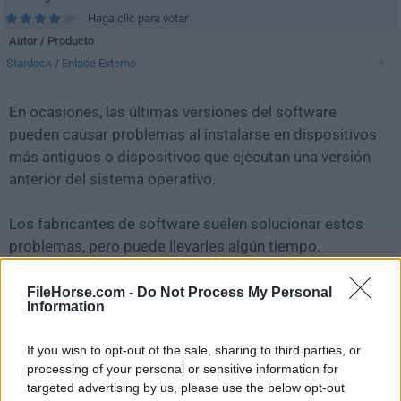
Haga clic para votar
Autor / Producto
Stardock
/
Enlace Externo
En ocasiones, las últimas versiones del software
pueden causar problemas al instalarse en dispositivos
más antiguos o dispositivos que ejecutan una versión
anterior del sistema operativo.
Los fabricantes de software suelen solucionar estos
problemas, pero puede llevarles algún tiempo.
Mientras tanto, puedes descargar e instalar una
versión anterior de
WindowBlinds 8.06
.
FileHorse.com -
Do Not Process My Personal
Information
Para aquellos interesados en descargar la versión más
If you wish to opt-out of the sale, sharing to third parties, or
reciente de
WindowBlinds
o leer nuestra reseña,
processing of your personal or sensitive information for
simplemente haz
clic aquí
.
targeted advertising by us, please use the below opt-out