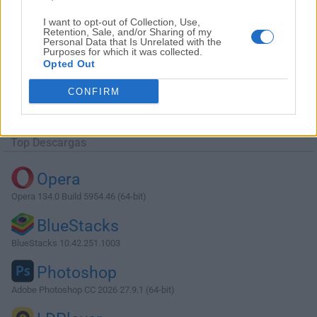
I want to opt-out of Collection, Use,
Retention, Sale, and/or Sharing of my
Personal Data that Is Unrelated with the
Purposes for which it was collected.
Opted Out
Descargar WindowBlinds 8.06
CONFIRM
¿Por qué se publica esta aplicación en Filehorse? (
Más
información
)
Top Descargas
Opera
Opera 134.0 Build 5954.46 (64-bit)
BlueStacks
BlueStacks 10.42.251.1003
Photoshop
Adobe Photoshop CC 2026 27.9.1 (64-bit)